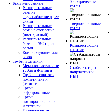
Электрические
Баки мембранные
котлы
Расширительные
баки на
водоснабжение (цвет
синий)
Твердотопливные
Расширительные
котлы
баки на отопление
(цвет красный)
Расширительные
баки на ГВС (цвет
Комплектующие
белый)
к котлам
Комплектующие для
баков
Трубы и фитинги
Металлопластиковые
Стабилизаторы
трубы и фитинги
напряжения и
Трубы из сшитого
ИБП
полиэтилена и
фитинги
Трубы
гофрированные
Трубы
полипропиленовые
и фитинги
Гофрированная