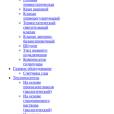
термостатическая
Кран шаровой
Клапан
терморегулирующий
Термостатический
смесительный
клапан
Клапан запорно-
балансировочный
Штуцер
Узел нижнего
подключения
Компенсатор
гидроудара
Газовое оборудование
Счетчики газа
Теплоноситель
На основе
пропиленгликоля
(экологический)
На основе
глицеринового
раствора
(экологический)