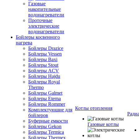
Газовые
накопительные
водонагреватели
Проточные
электрические
водонагреватели
Бойлеры косвенного
нагрева
Бойлеры Drazice
Бойлеры Vessen
Бойлеры Baxi
Бойлеры Stout
Бойлеры ACV
Бойлеры Hajdu
Бойлеры Royal
Thermo
Бойлеры Galmet
Бойлеры Eterna
Бойлеры Rommer
Котлы отопления
Комплектующие для
Ради
бойлеров
Буферные емкости
Газовые котлы
Бойлеры Gekon
Бойлеры Termica
Бойлеры Thermex