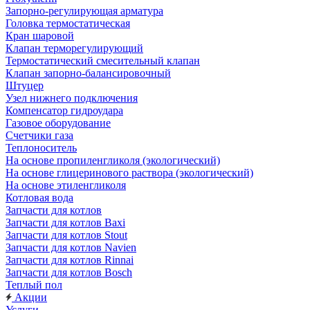
Запорно-регулирующая арматура
Головка термостатическая
Кран шаровой
Клапан терморегулирующий
Термостатический смесительный клапан
Клапан запорно-балансировочный
Штуцер
Узел нижнего подключения
Компенсатор гидроудара
Газовое оборудование
Счетчики газа
Теплоноситель
На основе пропиленгликоля (экологический)
На основе глицеринового раствора (экологический)
На основе этиленгликоля
Котловая вода
Запчасти для котлов
Запчасти для котлов Baxi
Запчасти для котлов Stout
Запчасти для котлов Navien
Запчасти для котлов Rinnai
Запчасти для котлов Bosch
Теплый пол
Акции
Услуги