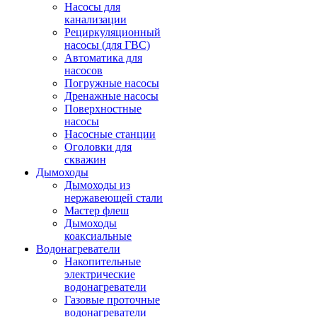
Насосы для
канализации
Рециркуляционный
насосы (для ГВС)
Автоматика для
насосов
Погружные насосы
Дренажные насосы
Поверхностные
насосы
Насосные станции
Оголовки для
скважин
Дымоходы
Дымоходы из
нержавеющей стали
Мастер флеш
Дымоходы
коаксиальные
Водонагреватели
Накопительные
электрические
водонагреватели
Газовые проточные
водонагреватели