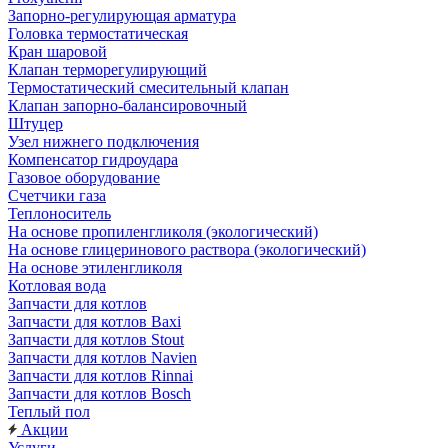
Запорно-регулирующая арматура
Головка термостатическая
Кран шаровой
Клапан терморегулирующий
Термостатический смесительный клапан
Клапан запорно-балансировочный
Штуцер
Узел нижнего подключения
Компенсатор гидроудара
Газовое оборудование
Счетчики газа
Теплоноситель
На основе пропиленгликоля (экологический)
На основе глицеринового раствора (экологический)
На основе этиленгликоля
Котловая вода
Запчасти для котлов
Запчасти для котлов Baxi
Запчасти для котлов Stout
Запчасти для котлов Navien
Запчасти для котлов Rinnai
Запчасти для котлов Bosch
Теплый пол
Акции
Услуги