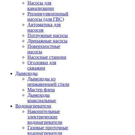
Насосы для
канализации
Рециркуляционный
насосы (для ГВС)
Автоматика для
насосов
Погружные насосы
Дренажные насосы
Поверхностные
насосы
Насосные станции
Оголовки для
скважин
Дымоходы
Дымоходы из
нержавеющей стали
Мастер флеш
Дымоходы
коаксиальные
Водонагреватели
Накопительные
электрические
водонагреватели
Газовые проточные
водонагреватели