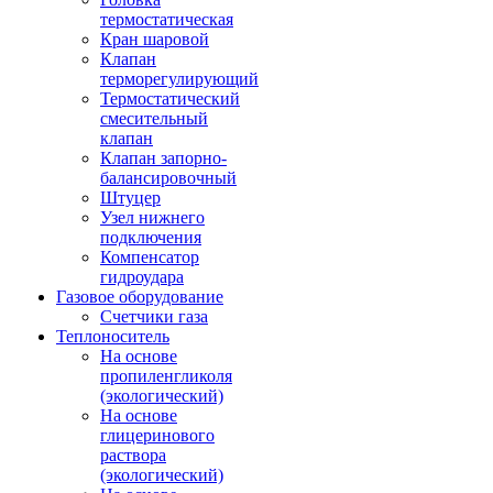
термостатическая
Кран шаровой
Клапан
терморегулирующий
Термостатический
смесительный
клапан
Клапан запорно-
балансировочный
Штуцер
Узел нижнего
подключения
Компенсатор
гидроудара
Газовое оборудование
Счетчики газа
Теплоноситель
На основе
пропиленгликоля
(экологический)
На основе
глицеринового
раствора
(экологический)