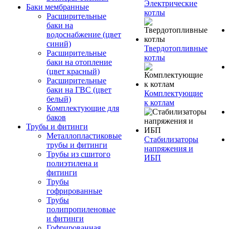
Электрические
Баки мембранные
котлы
Расширительные
баки на
водоснабжение (цвет
синий)
Твердотопливные
Расширительные
котлы
баки на отопление
(цвет красный)
Расширительные
баки на ГВС (цвет
Комплектующие
белый)
к котлам
Комплектующие для
баков
Трубы и фитинги
Металлопластиковые
Стабилизаторы
трубы и фитинги
напряжения и
Трубы из сшитого
ИБП
полиэтилена и
фитинги
Трубы
гофрированные
Трубы
полипропиленовые
и фитинги
Гофрированная