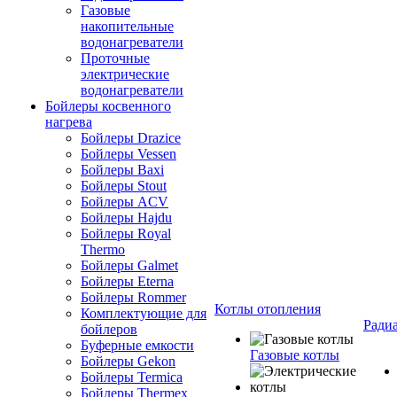
Газовые
накопительные
водонагреватели
Проточные
электрические
водонагреватели
Бойлеры косвенного
нагрева
Бойлеры Drazice
Бойлеры Vessen
Бойлеры Baxi
Бойлеры Stout
Бойлеры ACV
Бойлеры Hajdu
Бойлеры Royal
Thermo
Бойлеры Galmet
Бойлеры Eterna
Бойлеры Rommer
Котлы отопления
Комплектующие для
Ради
бойлеров
Буферные емкости
Газовые котлы
Бойлеры Gekon
Бойлеры Termica
Бойлеры Thermex