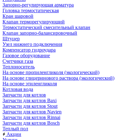
Запорно-регулирующая арматура
Головка термостатическая
Кран шаровой
Клапан терморегулирующий
Термостатический смесительный клапан
Клапан запорно-балансировочный
Штуцер
Узел нижнего подключения
Компенсатор гидроудара
Газовое оборудование
Счетчики газа
Теплоноситель
На основе пропиленгликоля (экологический)
На основе глицеринового раствора (экологический)
На основе этиленгликоля
Котловая вода
Запчасти для котлов
Запчасти для котлов Baxi
Запчасти для котлов Stout
Запчасти для котлов Navien
Запчасти для котлов Rinnai
Запчасти для котлов Bosch
Теплый пол
Акции
Услуги