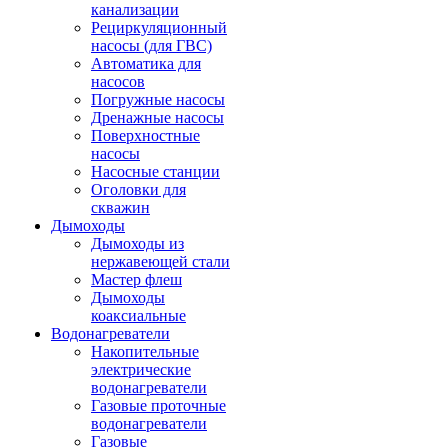
канализации
Рециркуляционный
насосы (для ГВС)
Автоматика для
насосов
Погружные насосы
Дренажные насосы
Поверхностные
насосы
Насосные станции
Оголовки для
скважин
Дымоходы
Дымоходы из
нержавеющей стали
Мастер флеш
Дымоходы
коаксиальные
Водонагреватели
Накопительные
электрические
водонагреватели
Газовые проточные
водонагреватели
Газовые