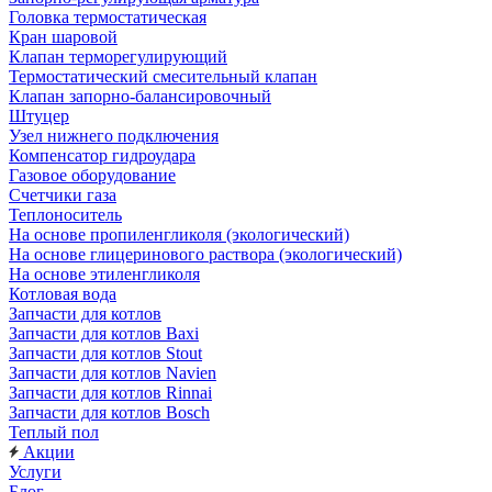
Головка термостатическая
Кран шаровой
Клапан терморегулирующий
Термостатический смесительный клапан
Клапан запорно-балансировочный
Штуцер
Узел нижнего подключения
Компенсатор гидроудара
Газовое оборудование
Счетчики газа
Теплоноситель
На основе пропиленгликоля (экологический)
На основе глицеринового раствора (экологический)
На основе этиленгликоля
Котловая вода
Запчасти для котлов
Запчасти для котлов Baxi
Запчасти для котлов Stout
Запчасти для котлов Navien
Запчасти для котлов Rinnai
Запчасти для котлов Bosch
Теплый пол
Акции
Услуги
Блог