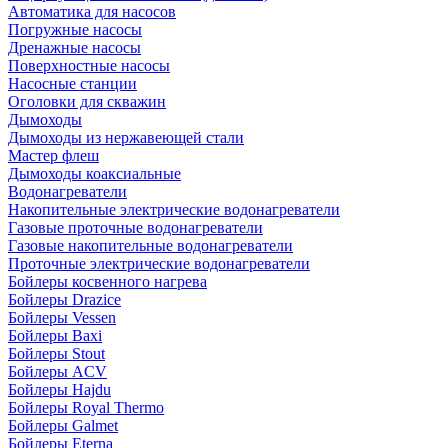
Автоматика для насосов
Погружные насосы
Дренажные насосы
Поверхностные насосы
Насосные станции
Оголовки для скважин
Дымоходы
Дымоходы из нержавеющей стали
Мастер флеш
Дымоходы коаксиальные
Водонагреватели
Накопительные электрические водонагреватели
Газовые проточные водонагреватели
Газовые накопительные водонагреватели
Проточные электрические водонагреватели
Бойлеры косвенного нагрева
Бойлеры Drazice
Бойлеры Vessen
Бойлеры Baxi
Бойлеры Stout
Бойлеры ACV
Бойлеры Hajdu
Бойлеры Royal Thermo
Бойлеры Galmet
Бойлеры Eterna