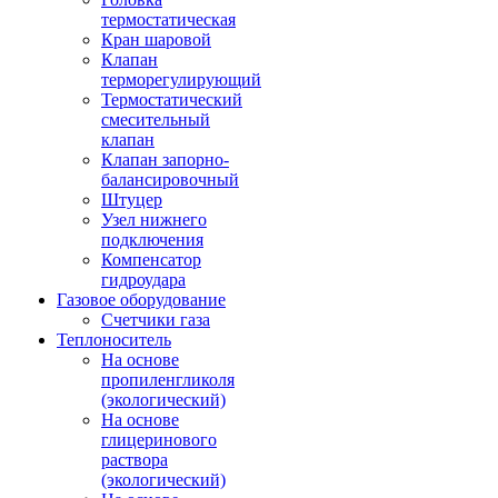
термостатическая
Кран шаровой
Клапан
терморегулирующий
Термостатический
смесительный
клапан
Клапан запорно-
балансировочный
Штуцер
Узел нижнего
подключения
Компенсатор
гидроудара
Газовое оборудование
Счетчики газа
Теплоноситель
На основе
пропиленгликоля
(экологический)
На основе
глицеринового
раствора
(экологический)