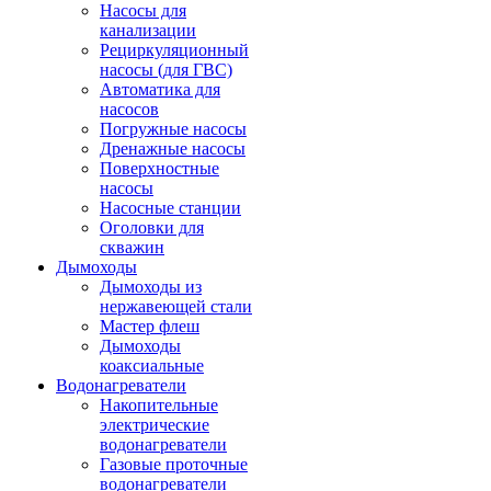
Насосы для
канализации
Рециркуляционный
насосы (для ГВС)
Автоматика для
насосов
Погружные насосы
Дренажные насосы
Поверхностные
насосы
Насосные станции
Оголовки для
скважин
Дымоходы
Дымоходы из
нержавеющей стали
Мастер флеш
Дымоходы
коаксиальные
Водонагреватели
Накопительные
электрические
водонагреватели
Газовые проточные
водонагреватели