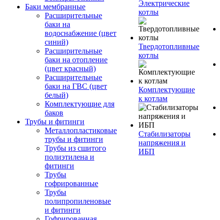
Электрические
Баки мембранные
котлы
Расширительные
баки на
водоснабжение (цвет
синий)
Твердотопливные
Расширительные
котлы
баки на отопление
(цвет красный)
Расширительные
баки на ГВС (цвет
Комплектующие
белый)
к котлам
Комплектующие для
баков
Трубы и фитинги
Металлопластиковые
Стабилизаторы
трубы и фитинги
напряжения и
Трубы из сшитого
ИБП
полиэтилена и
фитинги
Трубы
гофрированные
Трубы
полипропиленовые
и фитинги
Гофрированная