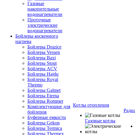
Газовые
накопительные
водонагреватели
Проточные
электрические
водонагреватели
Бойлеры косвенного
нагрева
Бойлеры Drazice
Бойлеры Vessen
Бойлеры Baxi
Бойлеры Stout
Бойлеры ACV
Бойлеры Hajdu
Бойлеры Royal
Thermo
Бойлеры Galmet
Бойлеры Eterna
Бойлеры Rommer
Котлы отопления
Комплектующие для
Ради
бойлеров
Буферные емкости
Газовые котлы
Бойлеры Gekon
Бойлеры Termica
Бойлеры Thermex