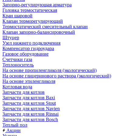
Запорно-регулирующая арматура
Головка термостатическая
Кран шаровой
Клапан терморегулирующий
Термостатический смесительный клапан
Клапан запорно-балансировочный
Штуцер
Узел нижнего подключения
Компенсатор гидроудара
Газовое оборудование
Счетчики газа
Теплоноситель
На основе пропиленгликоля (экологический)
На основе глицеринового раствора (экологический)
На основе этиленгликоля
Котловая вода
Запчасти для котлов
Запчасти для котлов Baxi
Запчасти для котлов Stout
Запчасти для котлов Navien
Запчасти для котлов Rinnai
Запчасти для котлов Bosch
Теплый пол
Акции
Услуги