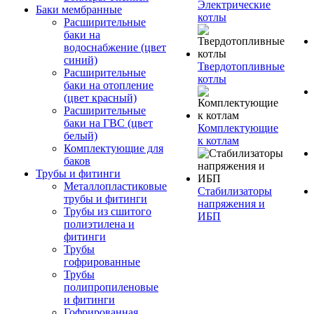
Электрические
Баки мембранные
котлы
Расширительные
баки на
водоснабжение (цвет
синий)
Твердотопливные
Расширительные
котлы
баки на отопление
(цвет красный)
Расширительные
баки на ГВС (цвет
Комплектующие
белый)
к котлам
Комплектующие для
баков
Трубы и фитинги
Металлопластиковые
Стабилизаторы
трубы и фитинги
напряжения и
Трубы из сшитого
ИБП
полиэтилена и
фитинги
Трубы
гофрированные
Трубы
полипропиленовые
и фитинги
Гофрированная