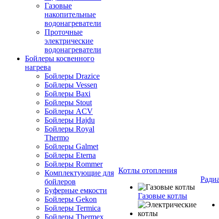
Газовые
накопительные
водонагреватели
Проточные
электрические
водонагреватели
Бойлеры косвенного
нагрева
Бойлеры Drazice
Бойлеры Vessen
Бойлеры Baxi
Бойлеры Stout
Бойлеры ACV
Бойлеры Hajdu
Бойлеры Royal
Thermo
Бойлеры Galmet
Бойлеры Eterna
Бойлеры Rommer
Котлы отопления
Комплектующие для
Ради
бойлеров
Буферные емкости
Газовые котлы
Бойлеры Gekon
Бойлеры Termica
Бойлеры Thermex