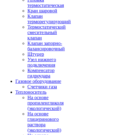
термостатическая
Кран шаровой
Клапан
терморегулирующий
Термостатический
смесительный
клапан
Клапан запорно-
балансировочный
Штуцер
Узел нижнего
подключения
Компенсатор
гидроудара
Газовое оборудование
Счетчики газа
Теплоноситель
На основе
пропиленгликоля
(экологический)
На основе
глицеринового
раствора
(экологический)