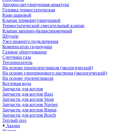
Запорно-регулирующая арматура
Головка термостатическая
Кран шаровой
Клапан терморегулирующий
Термостатический смесительный клапан
Клапан запорно-балансировочный
Штуцер
Узел нижнего подключения
Компенсатор гидроудара
Газовое оборудование
Счетчики газа
Теплоноситель
На основе пропиленгликоля (экологический)
На основе глицеринового раствора (экологический)
На основе этиленгликоля
Котловая вода
Запчасти для котлов
Запчасти для котлов Baxi
Запчасти для котлов Stout
Запчасти для котлов Navien
Запчасти для котлов Rinnai
Запчасти для котлов Bosch
Теплый пол
Акции
Услуги