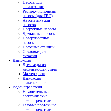
Насосы для
канализации
Рециркуляционный
насосы (для ГВС)
Автоматика для
насосов
Погружные насосы
Дренажные насосы
Поверхностные
насосы
Насосные станции
Оголовки для
скважин
Дымоходы
Дымоходы из
нержавеющей стали
Мастер флеш
Дымоходы
коаксиальные
Водонагреватели
Накопительные
электрические
водонагреватели
Газовые проточные
водонагреватели