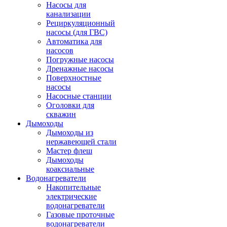
Насосы для
канализации
Рециркуляционный
насосы (для ГВС)
Автоматика для
насосов
Погружные насосы
Дренажные насосы
Поверхностные
насосы
Насосные станции
Оголовки для
скважин
Дымоходы
Дымоходы из
нержавеющей стали
Мастер флеш
Дымоходы
коаксиальные
Водонагреватели
Накопительные
электрические
водонагреватели
Газовые проточные
водонагреватели