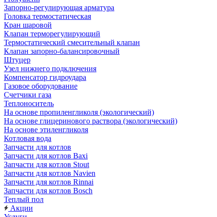
Запорно-регулирующая арматура
Головка термостатическая
Кран шаровой
Клапан терморегулирующий
Термостатический смесительный клапан
Клапан запорно-балансировочный
Штуцер
Узел нижнего подключения
Компенсатор гидроудара
Газовое оборудование
Счетчики газа
Теплоноситель
На основе пропиленгликоля (экологический)
На основе глицеринового раствора (экологический)
На основе этиленгликоля
Котловая вода
Запчасти для котлов
Запчасти для котлов Baxi
Запчасти для котлов Stout
Запчасти для котлов Navien
Запчасти для котлов Rinnai
Запчасти для котлов Bosch
Теплый пол
Акции
Услуги