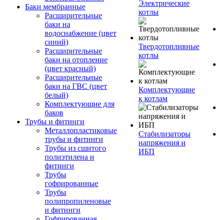
Электрические
Баки мембранные
котлы
Расширительные
баки на
водоснабжение (цвет
синий)
Твердотопливные
Расширительные
котлы
баки на отопление
(цвет красный)
Расширительные
баки на ГВС (цвет
Комплектующие
белый)
к котлам
Комплектующие для
баков
Трубы и фитинги
Металлопластиковые
Стабилизаторы
трубы и фитинги
напряжения и
Трубы из сшитого
ИБП
полиэтилена и
фитинги
Трубы
гофрированные
Трубы
полипропиленовые
и фитинги
Гофрированная