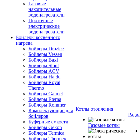
Газовые
накопительные
водонагреватели
Проточные
электрические
водонагреватели
Бойлеры косвенного
нагрева
Бойлеры Drazice
Бойлеры Vessen
Бойлеры Baxi
Бойлеры Stout
Бойлеры ACV
Бойлеры Hajdu
Бойлеры Royal
Thermo
Бойлеры Galmet
Бойлеры Eterna
Бойлеры Rommer
Котлы отопления
Комплектующие для
Ради
бойлеров
Буферные емкости
Газовые котлы
Бойлеры Gekon
Бойлеры Termica
Бойлеры Thermex