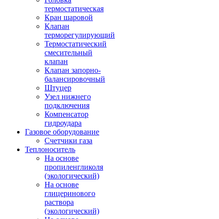
термостатическая
Кран шаровой
Клапан
терморегулирующий
Термостатический
смесительный
клапан
Клапан запорно-
балансировочный
Штуцер
Узел нижнего
подключения
Компенсатор
гидроудара
Газовое оборудование
Счетчики газа
Теплоноситель
На основе
пропиленгликоля
(экологический)
На основе
глицеринового
раствора
(экологический)