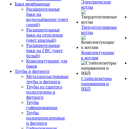
Электрические
Баки мембранные
котлы
Расширительные
баки на
водоснабжение (цвет
синий)
Твердотопливные
Расширительные
котлы
баки на отопление
(цвет красный)
Расширительные
баки на ГВС (цвет
Комплектующие
белый)
к котлам
Комплектующие для
баков
Трубы и фитинги
Металлопластиковые
Стабилизаторы
трубы и фитинги
напряжения и
Трубы из сшитого
ИБП
полиэтилена и
фитинги
Трубы
гофрированные
Трубы
полипропиленовые
и фитинги
Гофрированная