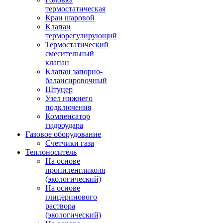
термостатическая
Кран шаровой
Клапан
терморегулирующий
Термостатический
смесительный
клапан
Клапан запорно-
балансировочный
Штуцер
Узел нижнего
подключения
Компенсатор
гидроудара
Газовое оборудование
Счетчики газа
Теплоноситель
На основе
пропиленгликоля
(экологический)
На основе
глицеринового
раствора
(экологический)