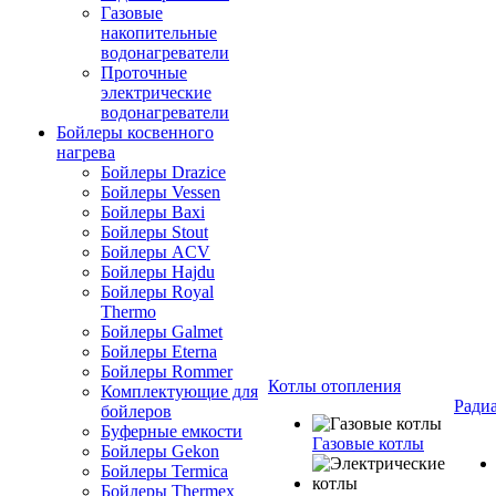
Газовые
накопительные
водонагреватели
Проточные
электрические
водонагреватели
Бойлеры косвенного
нагрева
Бойлеры Drazice
Бойлеры Vessen
Бойлеры Baxi
Бойлеры Stout
Бойлеры ACV
Бойлеры Hajdu
Бойлеры Royal
Thermo
Бойлеры Galmet
Бойлеры Eterna
Бойлеры Rommer
Котлы отопления
Комплектующие для
Ради
бойлеров
Буферные емкости
Газовые котлы
Бойлеры Gekon
Бойлеры Termica
Бойлеры Thermex