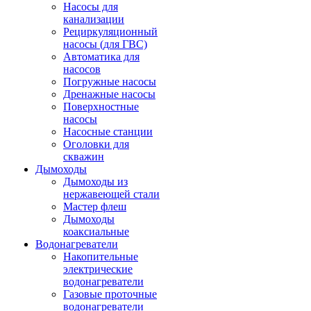
Насосы для
канализации
Рециркуляционный
насосы (для ГВС)
Автоматика для
насосов
Погружные насосы
Дренажные насосы
Поверхностные
насосы
Насосные станции
Оголовки для
скважин
Дымоходы
Дымоходы из
нержавеющей стали
Мастер флеш
Дымоходы
коаксиальные
Водонагреватели
Накопительные
электрические
водонагреватели
Газовые проточные
водонагреватели