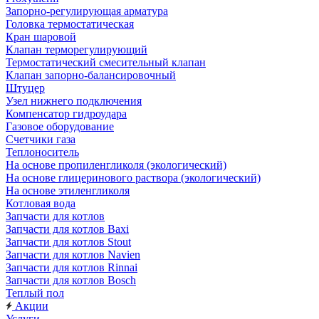
Запорно-регулирующая арматура
Головка термостатическая
Кран шаровой
Клапан терморегулирующий
Термостатический смесительный клапан
Клапан запорно-балансировочный
Штуцер
Узел нижнего подключения
Компенсатор гидроудара
Газовое оборудование
Счетчики газа
Теплоноситель
На основе пропиленгликоля (экологический)
На основе глицеринового раствора (экологический)
На основе этиленгликоля
Котловая вода
Запчасти для котлов
Запчасти для котлов Baxi
Запчасти для котлов Stout
Запчасти для котлов Navien
Запчасти для котлов Rinnai
Запчасти для котлов Bosch
Теплый пол
Акции
Услуги