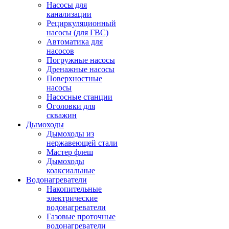
Насосы для
канализации
Рециркуляционный
насосы (для ГВС)
Автоматика для
насосов
Погружные насосы
Дренажные насосы
Поверхностные
насосы
Насосные станции
Оголовки для
скважин
Дымоходы
Дымоходы из
нержавеющей стали
Мастер флеш
Дымоходы
коаксиальные
Водонагреватели
Накопительные
электрические
водонагреватели
Газовые проточные
водонагреватели