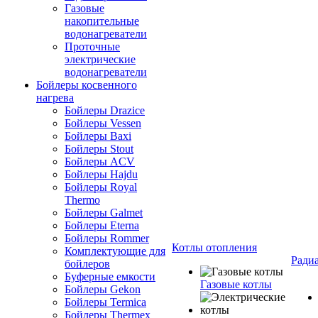
Газовые
накопительные
водонагреватели
Проточные
электрические
водонагреватели
Бойлеры косвенного
нагрева
Бойлеры Drazice
Бойлеры Vessen
Бойлеры Baxi
Бойлеры Stout
Бойлеры ACV
Бойлеры Hajdu
Бойлеры Royal
Thermo
Бойлеры Galmet
Бойлеры Eterna
Бойлеры Rommer
Котлы отопления
Комплектующие для
Ради
бойлеров
Буферные емкости
Газовые котлы
Бойлеры Gekon
Бойлеры Termica
Бойлеры Thermex