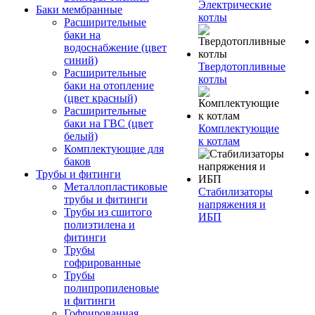
Электрические
Баки мембранные
котлы
Расширительные
баки на
водоснабжение (цвет
синий)
Твердотопливные
Расширительные
котлы
баки на отопление
(цвет красный)
Расширительные
баки на ГВС (цвет
Комплектующие
белый)
к котлам
Комплектующие для
баков
Трубы и фитинги
Металлопластиковые
Стабилизаторы
трубы и фитинги
напряжения и
Трубы из сшитого
ИБП
полиэтилена и
фитинги
Трубы
гофрированные
Трубы
полипропиленовые
и фитинги
Гофрированная