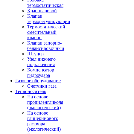
термостатическая
Кран шаровой
Клапан
терморегулирующий
Термостатический
смесительный
клапан
Клапан запорно-
балансировочный
Штуцер
Узел нижнего
подключения
Компенсатор
гидроудара
Газовое оборудование
Счетчики газа
Теплоноситель
На основе
пропиленгликоля
(экологический)
На основе
глицеринового
раствора
(экологический)