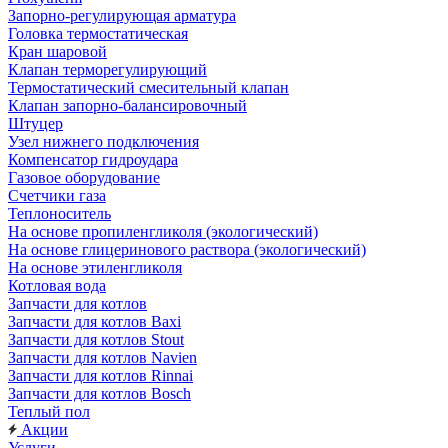
Запорно-регулирующая арматура
Головка термостатическая
Кран шаровой
Клапан терморегулирующий
Термостатический смесительный клапан
Клапан запорно-балансировочный
Штуцер
Узел нижнего подключения
Компенсатор гидроудара
Газовое оборудование
Счетчики газа
Теплоноситель
На основе пропиленгликоля (экологический)
На основе глицеринового раствора (экологический)
На основе этиленгликоля
Котловая вода
Запчасти для котлов
Запчасти для котлов Baxi
Запчасти для котлов Stout
Запчасти для котлов Navien
Запчасти для котлов Rinnai
Запчасти для котлов Bosch
Теплый пол
Акции
Услуги