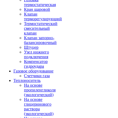
термостатическая
Кран шаровой
Клапан
терморегулирующий
Термостатический
смесительный
клапан
Клапан запорно-
балансировочный
Штуцер
Узел нижнего
подключения
Компенсатор
гидроудара
Газовое оборудование
Счетчики газа
Теплоноситель
На основе
пропиленгликоля
(экологический)
На основе
глицеринового
раствора
(экологический)