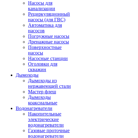
Насосы для
канализации
Рециркуляционный
насосы (для ГВС)
Автоматика для
насосов
Погружные насосы
Дренажные насосы
Поверхностные
насосы
Насосные станции
Оголовки для
скважин
Дымоходы
Дымоходы из
нержавеющей стали
Мастер флеш
Дымоходы
коаксиальные
Водонагреватели
Накопительные
электрические
водонагреватели
Газовые проточные
водонагреватели