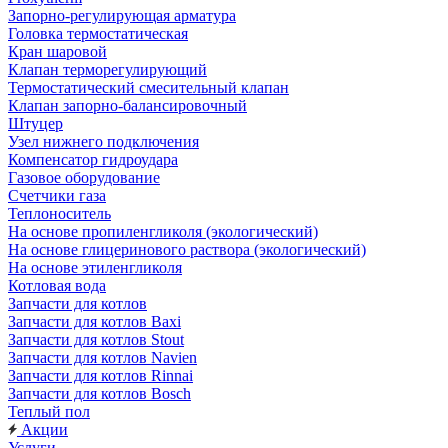
Запорно-регулирующая арматура
Головка термостатическая
Кран шаровой
Клапан терморегулирующий
Термостатический смесительный клапан
Клапан запорно-балансировочный
Штуцер
Узел нижнего подключения
Компенсатор гидроудара
Газовое оборудование
Счетчики газа
Теплоноситель
На основе пропиленгликоля (экологический)
На основе глицеринового раствора (экологический)
На основе этиленгликоля
Котловая вода
Запчасти для котлов
Запчасти для котлов Baxi
Запчасти для котлов Stout
Запчасти для котлов Navien
Запчасти для котлов Rinnai
Запчасти для котлов Bosch
Теплый пол
Акции
Услуги