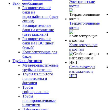
Электрические
Баки мембранные
котлы
Расширительные
баки на
водоснабжение (цвет
синий)
Твердотопливные
Расширительные
котлы
баки на отопление
(цвет красный)
Расширительные
баки на ГВС (цвет
Комплектующие
белый)
к котлам
Комплектующие для
баков
Трубы и фитинги
Металлопластиковые
Стабилизаторы
трубы и фитинги
напряжения и
Трубы из сшитого
ИБП
полиэтилена и
фитинги
Трубы
гофрированные
Трубы
полипропиленовые
и фитинги
Гофрированная