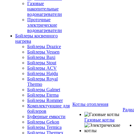
Газовые
накопительные
водонагреватели
Проточные
электрические
водонагреватели
Бойлеры косвенного
нагрева
Бойлеры Drazice
Бойлеры Vessen
Бойлеры Baxi
Бойлеры Stout
Бойлеры ACV
Бойлеры Hajdu
Бойлеры Royal
Thermo
Бойлеры Galmet
Бойлеры Eterna
Бойлеры Rommer
Котлы отопления
Комплектующие для
Ради
бойлеров
Буферные емкости
Газовые котлы
Бойлеры Gekon
Бойлеры Termica
Бойлеры Thermex