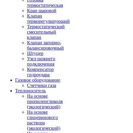
термостатическая
Кран шаровой
Клапан
терморегулирующий
Термостатический
смесительный
клапан
Клапан запорно-
балансировочный
Штуцер
Узел нижнего
подключения
Компенсатор
гидроудара
Газовое оборудование
Счетчики газа
Теплоноситель
На основе
пропиленгликоля
(экологический)
На основе
глицеринового
раствора
(экологический)