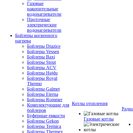
Газовые
накопительные
водонагреватели
Проточные
электрические
водонагреватели
Бойлеры косвенного
нагрева
Бойлеры Drazice
Бойлеры Vessen
Бойлеры Baxi
Бойлеры Stout
Бойлеры ACV
Бойлеры Hajdu
Бойлеры Royal
Thermo
Бойлеры Galmet
Бойлеры Eterna
Бойлеры Rommer
Котлы отопления
Комплектующие для
Ради
бойлеров
Буферные емкости
Газовые котлы
Бойлеры Gekon
Бойлеры Termica
Бойлеры Thermex