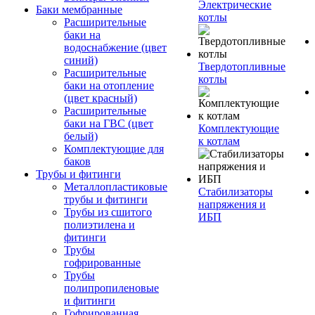
Электрические
Баки мембранные
котлы
Расширительные
баки на
водоснабжение (цвет
синий)
Твердотопливные
Расширительные
котлы
баки на отопление
(цвет красный)
Расширительные
баки на ГВС (цвет
Комплектующие
белый)
к котлам
Комплектующие для
баков
Трубы и фитинги
Металлопластиковые
Стабилизаторы
трубы и фитинги
напряжения и
Трубы из сшитого
ИБП
полиэтилена и
фитинги
Трубы
гофрированные
Трубы
полипропиленовые
и фитинги
Гофрированная