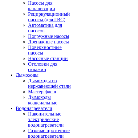
Насосы для
канализации
Рециркуляционный
насосы (для ГВС)
Автоматика для
насосов
Погружные насосы
Дренажные насосы
Поверхностные
насосы
Насосные станции
Оголовки для
скважин
Дымоходы
Дымоходы из
нержавеющей стали
Мастер флеш
Дымоходы
коаксиальные
Водонагреватели
Накопительные
электрические
водонагреватели
Газовые проточные
водонагреватели