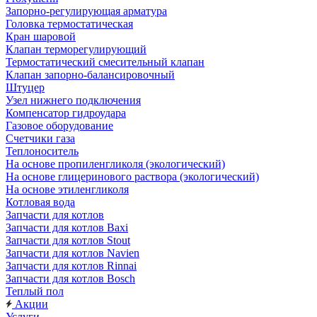
Запорно-регулирующая арматура
Головка термостатическая
Кран шаровой
Клапан терморегулирующий
Термостатический смесительный клапан
Клапан запорно-балансировочный
Штуцер
Узел нижнего подключения
Компенсатор гидроудара
Газовое оборудование
Счетчики газа
Теплоноситель
На основе пропиленгликоля (экологический)
На основе глицеринового раствора (экологический)
На основе этиленгликоля
Котловая вода
Запчасти для котлов
Запчасти для котлов Baxi
Запчасти для котлов Stout
Запчасти для котлов Navien
Запчасти для котлов Rinnai
Запчасти для котлов Bosch
Теплый пол
Акции
Услуги