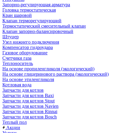
Запорно-регулирующая арматура
Головка термостатическая
Кран шаровой
Клапан терморегулирующий
Термостатический смесительный клапан
Клапан запорно-балансировочный
Штуцер
Узел нижнего подключения
Компенсатор гидроудара
Газовое оборудование
Счетчики газа
Теплоноситель
На основе пропиленгликоля (экологический)
На основе глицеринового раствора (экологический)
На основе этиленгликоля
Котловая вода
Запчасти для котлов
Запчасти для котлов Baxi
Запчасти для котлов Stout
Запчасти для котлов Navien
Запчасти для котлов Rinnai
Запчасти для котлов Bosch
Теплый пол
Акции
Услуги