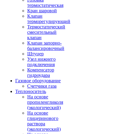
термостатическая
Кран шаровой
Клапан
терморегулирующий
Термостатический
смесительный
клапан
Клапан запорно-
балансировочный
Штуцер
Узел нижнего
подключения
Компенсатор
гидроудара
Газовое оборудование
Счетчики газа
Теплоноситель
На основе
пропиленгликоля
(экологический)
На основе
глицеринового
раствора
(экологический)