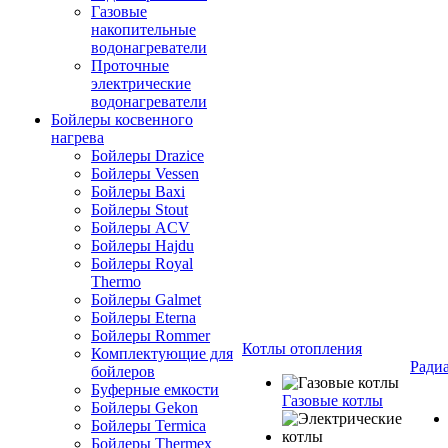
Газовые
накопительные
водонагреватели
Проточные
электрические
водонагреватели
Бойлеры косвенного
нагрева
Бойлеры Drazice
Бойлеры Vessen
Бойлеры Baxi
Бойлеры Stout
Бойлеры ACV
Бойлеры Hajdu
Бойлеры Royal
Thermo
Бойлеры Galmet
Бойлеры Eterna
Бойлеры Rommer
Котлы отопления
Комплектующие для
Ради
бойлеров
Буферные емкости
Газовые котлы
Бойлеры Gekon
Бойлеры Termica
Бойлеры Thermex