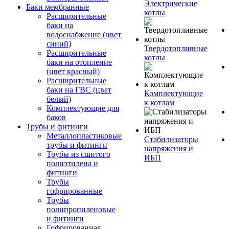
Электрические
Баки мембранные
котлы
Расширительные
баки на
водоснабжение (цвет
синий)
Твердотопливные
Расширительные
котлы
баки на отопление
(цвет красный)
Расширительные
баки на ГВС (цвет
Комплектующие
белый)
к котлам
Комплектующие для
баков
Трубы и фитинги
Металлопластиковые
Стабилизаторы
трубы и фитинги
напряжения и
Трубы из сшитого
ИБП
полиэтилена и
фитинги
Трубы
гофрированные
Трубы
полипропиленовые
и фитинги
Гофрированная