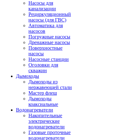
Насосы для
канализации
Рециркуляционный
насосы (для ГВС)
Автоматика для
насосов
Погружные насосы
Дренажные насосы
Поверхностные
насосы
Насосные станции
Оголовки для
скважин
Дымоходы
Дымоходы из
нержавеющей стали
Мастер флеш
Дымоходы
коаксиальные
Водонагреватели
Накопительные
электрические
водонагреватели
Газовые проточные
водонагреватели