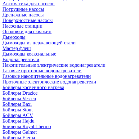
Автоматика для насосов
Погружные насосы
Дренажные насосы
Поверхностные насосы
Насосные станции
Оголовки для скважин
Дымоходы
Дымоходы из нержавеющей стали
Мастер флеш
Дымоходы коаксиальные
Водонагреватели
Накопительные электрические водонагреватели
Газовые проточные водонагреватели
Газовые накопительные водонагреватели
Проточные электрические водонагреватели
Бойлеры косвенного нагрева
Бойлеры Drazice
Бойлеры Vessen
Бойлеры Baxi
Бойлеры Stout
Бойлеры ACV
Бойлеры Hajdu
Бойлеры Royal Thermo
Бойлеры Galmet
Бойлеры Eterna