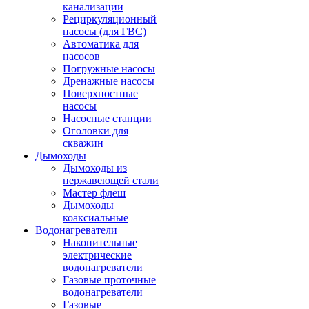
канализации
Рециркуляционный
насосы (для ГВС)
Автоматика для
насосов
Погружные насосы
Дренажные насосы
Поверхностные
насосы
Насосные станции
Оголовки для
скважин
Дымоходы
Дымоходы из
нержавеющей стали
Мастер флеш
Дымоходы
коаксиальные
Водонагреватели
Накопительные
электрические
водонагреватели
Газовые проточные
водонагреватели
Газовые