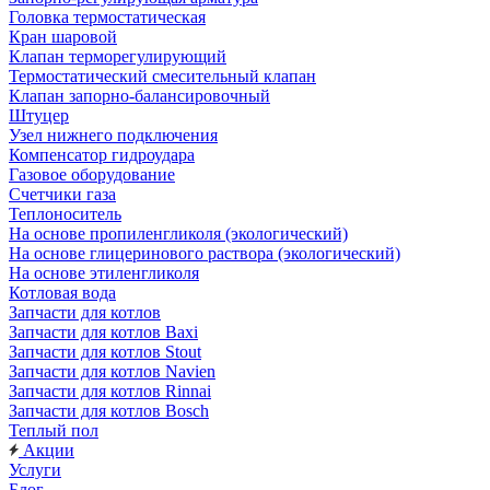
Головка термостатическая
Кран шаровой
Клапан терморегулирующий
Термостатический смесительный клапан
Клапан запорно-балансировочный
Штуцер
Узел нижнего подключения
Компенсатор гидроудара
Газовое оборудование
Счетчики газа
Теплоноситель
На основе пропиленгликоля (экологический)
На основе глицеринового раствора (экологический)
На основе этиленгликоля
Котловая вода
Запчасти для котлов
Запчасти для котлов Baxi
Запчасти для котлов Stout
Запчасти для котлов Navien
Запчасти для котлов Rinnai
Запчасти для котлов Bosch
Теплый пол
Акции
Услуги
Блог