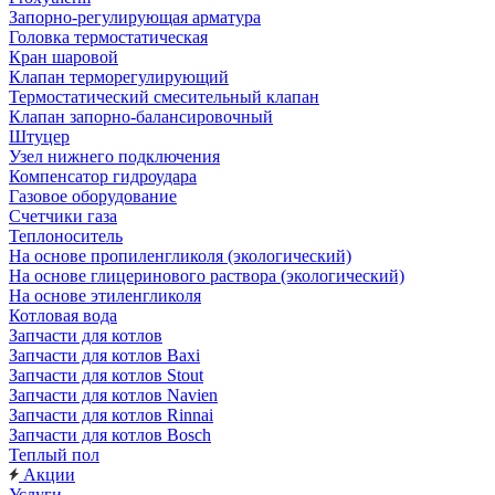
Запорно-регулирующая арматура
Головка термостатическая
Кран шаровой
Клапан терморегулирующий
Термостатический смесительный клапан
Клапан запорно-балансировочный
Штуцер
Узел нижнего подключения
Компенсатор гидроудара
Газовое оборудование
Счетчики газа
Теплоноситель
На основе пропиленгликоля (экологический)
На основе глицеринового раствора (экологический)
На основе этиленгликоля
Котловая вода
Запчасти для котлов
Запчасти для котлов Baxi
Запчасти для котлов Stout
Запчасти для котлов Navien
Запчасти для котлов Rinnai
Запчасти для котлов Bosch
Теплый пол
Акции
Услуги