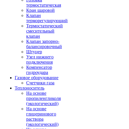
термостатическая
Кран шаровой
Клапан
терморегулирующий
Термостатический
смесительный
клапан
Клапан запорно-
балансировочный
Штуцер
Узел нижнего
подключения
Компенсатор
гидроудара
Газовое оборудование
Счетчики газа
Теплоноситель
На основе
пропиленгликоля
(экологический)
На основе
глицеринового
раствора
(экологический)