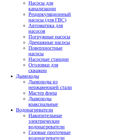
Насосы для
канализации
Рециркуляционный
насосы (для ГВС)
Автоматика для
насосов
Погружные насосы
Дренажные насосы
Поверхностные
насосы
Насосные станции
Оголовки для
скважин
Дымоходы
Дымоходы из
нержавеющей стали
Мастер флеш
Дымоходы
коаксиальные
Водонагреватели
Накопительные
электрические
водонагреватели
Газовые проточные
водонагреватели