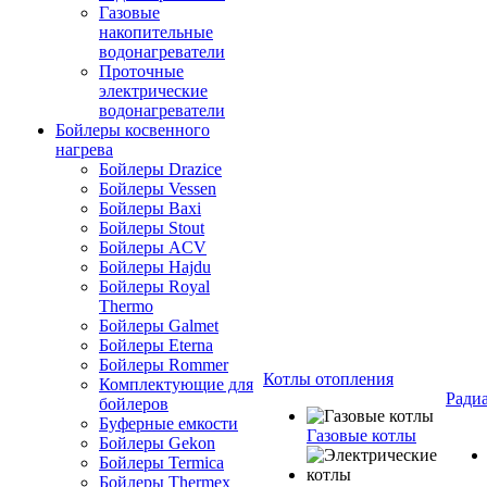
Газовые
накопительные
водонагреватели
Проточные
электрические
водонагреватели
Бойлеры косвенного
нагрева
Бойлеры Drazice
Бойлеры Vessen
Бойлеры Baxi
Бойлеры Stout
Бойлеры ACV
Бойлеры Hajdu
Бойлеры Royal
Thermo
Бойлеры Galmet
Бойлеры Eterna
Бойлеры Rommer
Котлы отопления
Комплектующие для
Ради
бойлеров
Буферные емкости
Газовые котлы
Бойлеры Gekon
Бойлеры Termica
Бойлеры Thermex