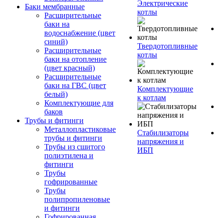
Электрические
Баки мембранные
котлы
Расширительные
баки на
водоснабжение (цвет
синий)
Твердотопливные
Расширительные
котлы
баки на отопление
(цвет красный)
Расширительные
баки на ГВС (цвет
Комплектующие
белый)
к котлам
Комплектующие для
баков
Трубы и фитинги
Металлопластиковые
Стабилизаторы
трубы и фитинги
напряжения и
Трубы из сшитого
ИБП
полиэтилена и
фитинги
Трубы
гофрированные
Трубы
полипропиленовые
и фитинги
Гофрированная