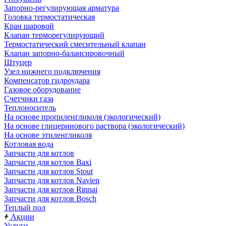
Запорно-регулирующая арматура
Головка термостатическая
Кран шаровой
Клапан терморегулирующий
Термостатический смесительный клапан
Клапан запорно-балансировочный
Штуцер
Узел нижнего подключения
Компенсатор гидроудара
Газовое оборудование
Счетчики газа
Теплоноситель
На основе пропиленгликоля (экологический)
На основе глицеринового раствора (экологический)
На основе этиленгликоля
Котловая вода
Запчасти для котлов
Запчасти для котлов Baxi
Запчасти для котлов Stout
Запчасти для котлов Navien
Запчасти для котлов Rinnai
Запчасти для котлов Bosch
Теплый пол
Акции
Услуги