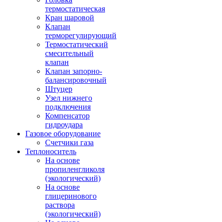
термостатическая
Кран шаровой
Клапан
терморегулирующий
Термостатический
смесительный
клапан
Клапан запорно-
балансировочный
Штуцер
Узел нижнего
подключения
Компенсатор
гидроудара
Газовое оборудование
Счетчики газа
Теплоноситель
На основе
пропиленгликоля
(экологический)
На основе
глицеринового
раствора
(экологический)