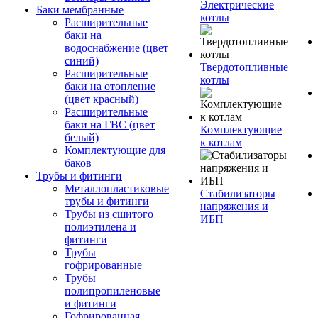
Электрические
Баки мембранные
котлы
Расширительные
баки на
водоснабжение (цвет
синий)
Твердотопливные
Расширительные
котлы
баки на отопление
(цвет красный)
Расширительные
баки на ГВС (цвет
Комплектующие
белый)
к котлам
Комплектующие для
баков
Трубы и фитинги
Металлопластиковые
Стабилизаторы
трубы и фитинги
напряжения и
Трубы из сшитого
ИБП
полиэтилена и
фитинги
Трубы
гофрированные
Трубы
полипропиленовые
и фитинги
Гофрированная