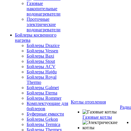
Газовые
накопительные
водонагреватели
Проточные
электрические
водонагреватели
Бойлеры косвенного
нагрева
Бойлеры Drazice
Бойлеры Vessen
Бойлеры Baxi
Бойлеры Stout
Бойлеры ACV
Бойлеры Hajdu
Бойлеры Royal
Thermo
Бойлеры Galmet
Бойлеры Eterna
Бойлеры Rommer
Котлы отопления
Комплектующие для
Ради
бойлеров
Буферные емкости
Газовые котлы
Бойлеры Gekon
Бойлеры Termica
Бойлеры Thermex