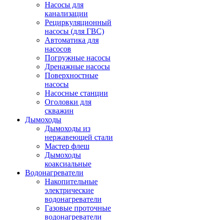
Насосы для
канализации
Рециркуляционный
насосы (для ГВС)
Автоматика для
насосов
Погружные насосы
Дренажные насосы
Поверхностные
насосы
Насосные станции
Оголовки для
скважин
Дымоходы
Дымоходы из
нержавеющей стали
Мастер флеш
Дымоходы
коаксиальные
Водонагреватели
Накопительные
электрические
водонагреватели
Газовые проточные
водонагреватели