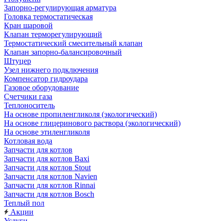
Запорно-регулирующая арматура
Головка термостатическая
Кран шаровой
Клапан терморегулирующий
Термостатический смесительный клапан
Клапан запорно-балансировочный
Штуцер
Узел нижнего подключения
Компенсатор гидроудара
Газовое оборудование
Счетчики газа
Теплоноситель
На основе пропиленгликоля (экологический)
На основе глицеринового раствора (экологический)
На основе этиленгликоля
Котловая вода
Запчасти для котлов
Запчасти для котлов Baxi
Запчасти для котлов Stout
Запчасти для котлов Navien
Запчасти для котлов Rinnai
Запчасти для котлов Bosch
Теплый пол
Акции
Услуги