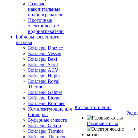
Газовые
накопительные
водонагреватели
Проточные
электрические
водонагреватели
Бойлеры косвенного
нагрева
Бойлеры Drazice
Бойлеры Vessen
Бойлеры Baxi
Бойлеры Stout
Бойлеры ACV
Бойлеры Hajdu
Бойлеры Royal
Thermo
Бойлеры Galmet
Бойлеры Eterna
Бойлеры Rommer
Котлы отопления
Комплектующие для
Ради
бойлеров
Буферные емкости
Газовые котлы
Бойлеры Gekon
Бойлеры Termica
Бойлеры Thermex