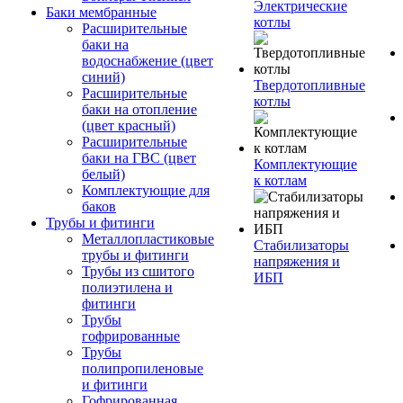
Электрические
Баки мембранные
котлы
Расширительные
баки на
водоснабжение (цвет
синий)
Твердотопливные
Расширительные
котлы
баки на отопление
(цвет красный)
Расширительные
баки на ГВС (цвет
Комплектующие
белый)
к котлам
Комплектующие для
баков
Трубы и фитинги
Металлопластиковые
Стабилизаторы
трубы и фитинги
напряжения и
Трубы из сшитого
ИБП
полиэтилена и
фитинги
Трубы
гофрированные
Трубы
полипропиленовые
и фитинги
Гофрированная