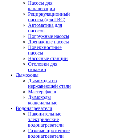
Насосы для
канализации
Рециркуляционный
насосы (для ГВС)
Автоматика для
насосов
Погружные насосы
Дренажные насосы
Поверхностные
насосы
Насосные станции
Оголовки для
скважин
Дымоходы
Дымоходы из
нержавеющей стали
Мастер флеш
Дымоходы
коаксиальные
Водонагреватели
Накопительные
электрические
водонагреватели
Газовые проточные
водонагреватели