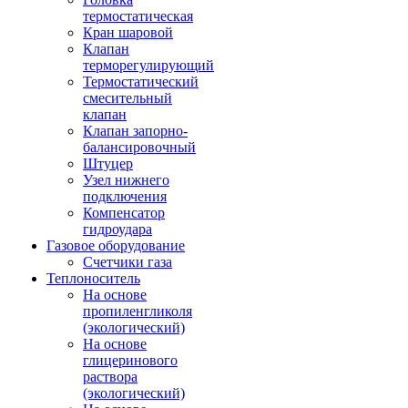
термостатическая
Кран шаровой
Клапан
терморегулирующий
Термостатический
смесительный
клапан
Клапан запорно-
балансировочный
Штуцер
Узел нижнего
подключения
Компенсатор
гидроудара
Газовое оборудование
Счетчики газа
Теплоноситель
На основе
пропиленгликоля
(экологический)
На основе
глицеринового
раствора
(экологический)