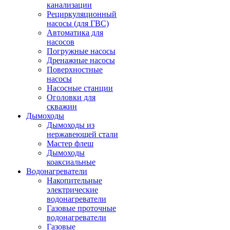
канализации
Рециркуляционный
насосы (для ГВС)
Автоматика для
насосов
Погружные насосы
Дренажные насосы
Поверхностные
насосы
Насосные станции
Оголовки для
скважин
Дымоходы
Дымоходы из
нержавеющей стали
Мастер флеш
Дымоходы
коаксиальные
Водонагреватели
Накопительные
электрические
водонагреватели
Газовые проточные
водонагреватели
Газовые