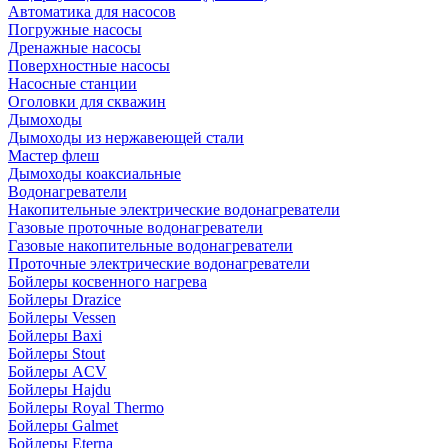
Автоматика для насосов
Погружные насосы
Дренажные насосы
Поверхностные насосы
Насосные станции
Оголовки для скважин
Дымоходы
Дымоходы из нержавеющей стали
Мастер флеш
Дымоходы коаксиальные
Водонагреватели
Накопительные электрические водонагреватели
Газовые проточные водонагреватели
Газовые накопительные водонагреватели
Проточные электрические водонагреватели
Бойлеры косвенного нагрева
Бойлеры Drazice
Бойлеры Vessen
Бойлеры Baxi
Бойлеры Stout
Бойлеры ACV
Бойлеры Hajdu
Бойлеры Royal Thermo
Бойлеры Galmet
Бойлеры Eterna