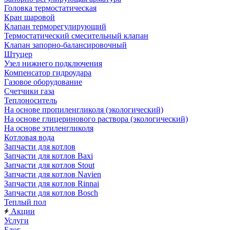
Головка термостатическая
Кран шаровой
Клапан терморегулирующий
Термостатический смесительный клапан
Клапан запорно-балансировочный
Штуцер
Узел нижнего подключения
Компенсатор гидроудара
Газовое оборудование
Счетчики газа
Теплоноситель
На основе пропиленгликоля (экологический)
На основе глицеринового раствора (экологический)
На основе этиленгликоля
Котловая вода
Запчасти для котлов
Запчасти для котлов Baxi
Запчасти для котлов Stout
Запчасти для котлов Navien
Запчасти для котлов Rinnai
Запчасти для котлов Bosch
Теплый пол
Акции
Услуги
Блог