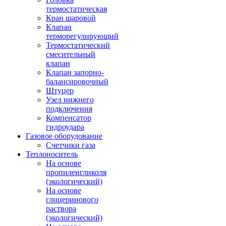
термостатическая
Кран шаровой
Клапан
терморегулирующий
Термостатический
смесительный
клапан
Клапан запорно-
балансировочный
Штуцер
Узел нижнего
подключения
Компенсатор
гидроудара
Газовое оборудование
Счетчики газа
Теплоноситель
На основе
пропиленгликоля
(экологический)
На основе
глицеринового
раствора
(экологический)