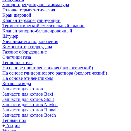
Запорно-регулирующая арматура
Головка термостатическая
Кран шаровой
Клапан терморегулирующий
Термостатический смесительный клапан
Клапан запорно-балансировочный
Штуцер
Узел нижнего подключения
Компенсатор гидроудара
Газовое оборудование
Счетчики газа
Теплоноситель
На основе пропиленгликоля (экологический)
На основе глицеринового раствора (экологический)
На основе этиленгликоля
Котловая вода
Запчасти для котлов
Запчасти для котлов Baxi
Запчасти для котлов Stout
Запчасти для котлов Navien
Запчасти для котлов Rinnai
Запчасти для котлов Bosch
Теплый пол
Акции
Услуги