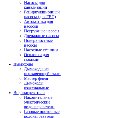
Насосы для
канализации
Рециркуляционный
насосы (для ГВС)
Автоматика для
насосов
Погружные насосы
Дренажные насосы
Поверхностные
насосы
Насосные станции
Оголовки для
скважин
Дымоходы
Дымоходы из
нержавеющей стали
Мастер флеш
Дымоходы
коаксиальные
Водонагреватели
Накопительные
электрические
водонагреватели
Газовые проточные
водонагреватели