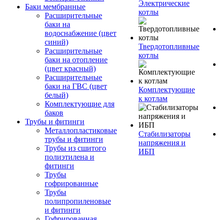
Электрические
Баки мембранные
котлы
Расширительные
баки на
водоснабжение (цвет
синий)
Твердотопливные
Расширительные
котлы
баки на отопление
(цвет красный)
Расширительные
баки на ГВС (цвет
Комплектующие
белый)
к котлам
Комплектующие для
баков
Трубы и фитинги
Металлопластиковые
Стабилизаторы
трубы и фитинги
напряжения и
Трубы из сшитого
ИБП
полиэтилена и
фитинги
Трубы
гофрированные
Трубы
полипропиленовые
и фитинги
Гофрированная