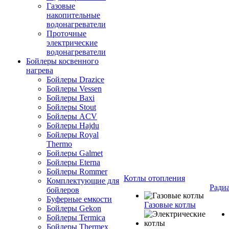
Газовые
накопительные
водонагреватели
Проточные
электрические
водонагреватели
Бойлеры косвенного
нагрева
Бойлеры Drazice
Бойлеры Vessen
Бойлеры Baxi
Бойлеры Stout
Бойлеры ACV
Бойлеры Hajdu
Бойлеры Royal
Thermo
Бойлеры Galmet
Бойлеры Eterna
Бойлеры Rommer
Котлы отопления
Комплектующие для
Ради
бойлеров
Буферные емкости
Газовые котлы
Бойлеры Gekon
Бойлеры Termica
Бойлеры Thermex