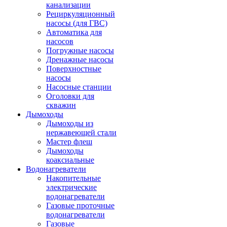
канализации
Рециркуляционный
насосы (для ГВС)
Автоматика для
насосов
Погружные насосы
Дренажные насосы
Поверхностные
насосы
Насосные станции
Оголовки для
скважин
Дымоходы
Дымоходы из
нержавеющей стали
Мастер флеш
Дымоходы
коаксиальные
Водонагреватели
Накопительные
электрические
водонагреватели
Газовые проточные
водонагреватели
Газовые