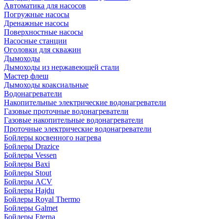
Автоматика для насосов
Погружные насосы
Дренажные насосы
Поверхностные насосы
Насосные станции
Оголовки для скважин
Дымоходы
Дымоходы из нержавеющей стали
Мастер флеш
Дымоходы коаксиальные
Водонагреватели
Накопительные электрические водонагреватели
Газовые проточные водонагреватели
Газовые накопительные водонагреватели
Проточные электрические водонагреватели
Бойлеры косвенного нагрева
Бойлеры Drazice
Бойлеры Vessen
Бойлеры Baxi
Бойлеры Stout
Бойлеры ACV
Бойлеры Hajdu
Бойлеры Royal Thermo
Бойлеры Galmet
Бойлеры Eterna