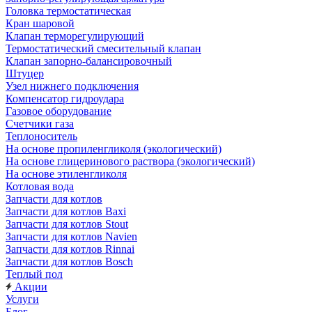
Головка термостатическая
Кран шаровой
Клапан терморегулирующий
Термостатический смесительный клапан
Клапан запорно-балансировочный
Штуцер
Узел нижнего подключения
Компенсатор гидроудара
Газовое оборудование
Счетчики газа
Теплоноситель
На основе пропиленгликоля (экологический)
На основе глицеринового раствора (экологический)
На основе этиленгликоля
Котловая вода
Запчасти для котлов
Запчасти для котлов Baxi
Запчасти для котлов Stout
Запчасти для котлов Navien
Запчасти для котлов Rinnai
Запчасти для котлов Bosch
Теплый пол
Акции
Услуги
Блог