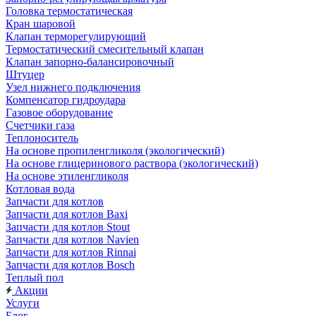
Головка термостатическая
Кран шаровой
Клапан терморегулирующий
Термостатический смесительный клапан
Клапан запорно-балансировочный
Штуцер
Узел нижнего подключения
Компенсатор гидроудара
Газовое оборудование
Счетчики газа
Теплоноситель
На основе пропиленгликоля (экологический)
На основе глицеринового раствора (экологический)
На основе этиленгликоля
Котловая вода
Запчасти для котлов
Запчасти для котлов Baxi
Запчасти для котлов Stout
Запчасти для котлов Navien
Запчасти для котлов Rinnai
Запчасти для котлов Bosch
Теплый пол
Акции
Услуги
Блог