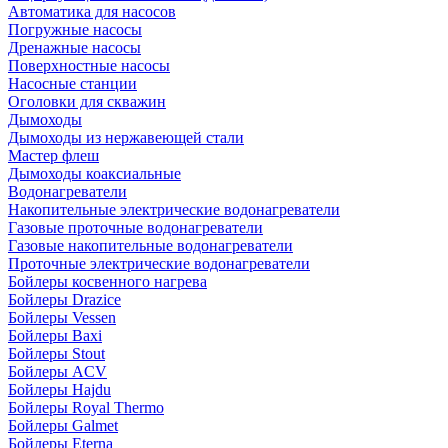
Автоматика для насосов
Погружные насосы
Дренажные насосы
Поверхностные насосы
Насосные станции
Оголовки для скважин
Дымоходы
Дымоходы из нержавеющей стали
Мастер флеш
Дымоходы коаксиальные
Водонагреватели
Накопительные электрические водонагреватели
Газовые проточные водонагреватели
Газовые накопительные водонагреватели
Проточные электрические водонагреватели
Бойлеры косвенного нагрева
Бойлеры Drazice
Бойлеры Vessen
Бойлеры Baxi
Бойлеры Stout
Бойлеры ACV
Бойлеры Hajdu
Бойлеры Royal Thermo
Бойлеры Galmet
Бойлеры Eterna