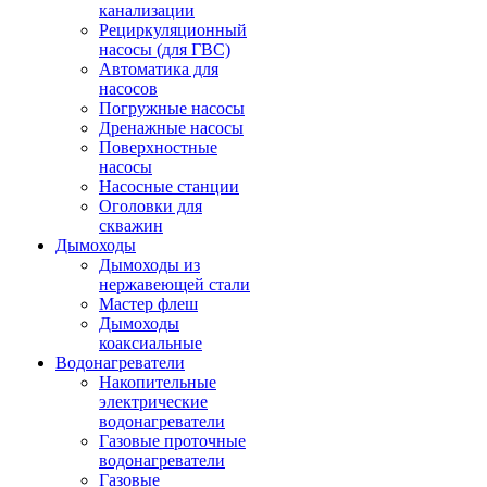
канализации
Рециркуляционный
насосы (для ГВС)
Автоматика для
насосов
Погружные насосы
Дренажные насосы
Поверхностные
насосы
Насосные станции
Оголовки для
скважин
Дымоходы
Дымоходы из
нержавеющей стали
Мастер флеш
Дымоходы
коаксиальные
Водонагреватели
Накопительные
электрические
водонагреватели
Газовые проточные
водонагреватели
Газовые