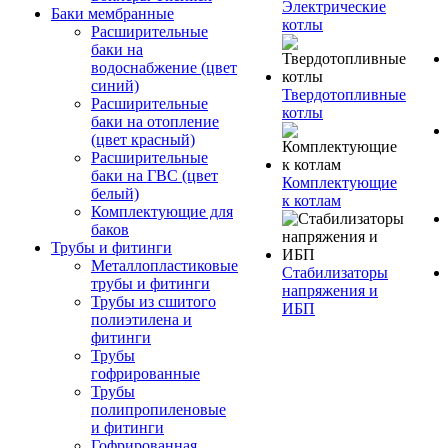
Электрические
Баки мембранные
котлы
Расширительные
баки на
водоснабжение (цвет
синий)
Твердотопливные
Расширительные
котлы
баки на отопление
(цвет красный)
Расширительные
баки на ГВС (цвет
Комплектующие
белый)
к котлам
Комплектующие для
баков
Трубы и фитинги
Металлопластиковые
Стабилизаторы
трубы и фитинги
напряжения и
Трубы из сшитого
ИБП
полиэтилена и
фитинги
Трубы
гофрированные
Трубы
полипропиленовые
и фитинги
Гофрированная