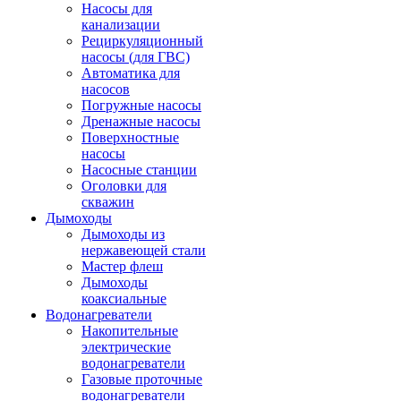
Насосы для
канализации
Рециркуляционный
насосы (для ГВС)
Автоматика для
насосов
Погружные насосы
Дренажные насосы
Поверхностные
насосы
Насосные станции
Оголовки для
скважин
Дымоходы
Дымоходы из
нержавеющей стали
Мастер флеш
Дымоходы
коаксиальные
Водонагреватели
Накопительные
электрические
водонагреватели
Газовые проточные
водонагреватели