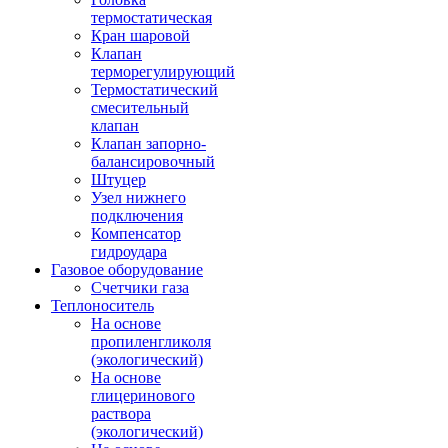
термостатическая
Кран шаровой
Клапан
терморегулирующий
Термостатический
смесительный
клапан
Клапан запорно-
балансировочный
Штуцер
Узел нижнего
подключения
Компенсатор
гидроудара
Газовое оборудование
Счетчики газа
Теплоноситель
На основе
пропиленгликоля
(экологический)
На основе
глицеринового
раствора
(экологический)