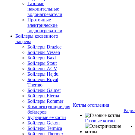
Газовые
накопительные
водонагреватели
Проточные
электрические
водонагреватели
Бойлеры косвенного
нагрева
Бойлеры Drazice
Бойлеры Vessen
Бойлеры Baxi
Бойлеры Stout
Бойлеры ACV
Бойлеры Hajdu
Бойлеры Royal
Thermo
Бойлеры Galmet
Бойлеры Eterna
Бойлеры Rommer
Котлы отопления
Комплектующие для
Ради
бойлеров
Буферные емкости
Газовые котлы
Бойлеры Gekon
Бойлеры Termica
Бойлеры Thermex