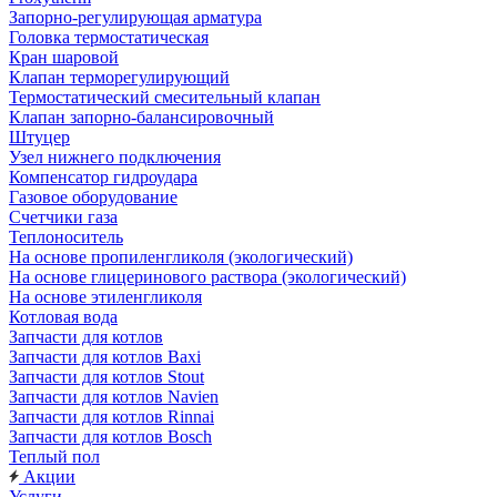
Запорно-регулирующая арматура
Головка термостатическая
Кран шаровой
Клапан терморегулирующий
Термостатический смесительный клапан
Клапан запорно-балансировочный
Штуцер
Узел нижнего подключения
Компенсатор гидроудара
Газовое оборудование
Счетчики газа
Теплоноситель
На основе пропиленгликоля (экологический)
На основе глицеринового раствора (экологический)
На основе этиленгликоля
Котловая вода
Запчасти для котлов
Запчасти для котлов Baxi
Запчасти для котлов Stout
Запчасти для котлов Navien
Запчасти для котлов Rinnai
Запчасти для котлов Bosch
Теплый пол
Акции
Услуги