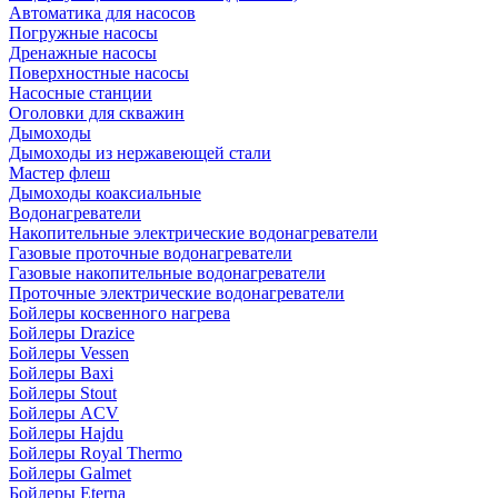
Автоматика для насосов
Погружные насосы
Дренажные насосы
Поверхностные насосы
Насосные станции
Оголовки для скважин
Дымоходы
Дымоходы из нержавеющей стали
Мастер флеш
Дымоходы коаксиальные
Водонагреватели
Накопительные электрические водонагреватели
Газовые проточные водонагреватели
Газовые накопительные водонагреватели
Проточные электрические водонагреватели
Бойлеры косвенного нагрева
Бойлеры Drazice
Бойлеры Vessen
Бойлеры Baxi
Бойлеры Stout
Бойлеры ACV
Бойлеры Hajdu
Бойлеры Royal Thermo
Бойлеры Galmet
Бойлеры Eterna