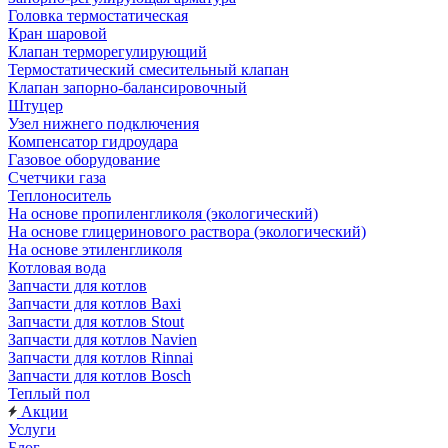
Головка термостатическая
Кран шаровой
Клапан терморегулирующий
Термостатический смесительный клапан
Клапан запорно-балансировочный
Штуцер
Узел нижнего подключения
Компенсатор гидроудара
Газовое оборудование
Счетчики газа
Теплоноситель
На основе пропиленгликоля (экологический)
На основе глицеринового раствора (экологический)
На основе этиленгликоля
Котловая вода
Запчасти для котлов
Запчасти для котлов Baxi
Запчасти для котлов Stout
Запчасти для котлов Navien
Запчасти для котлов Rinnai
Запчасти для котлов Bosch
Теплый пол
Акции
Услуги
Блог