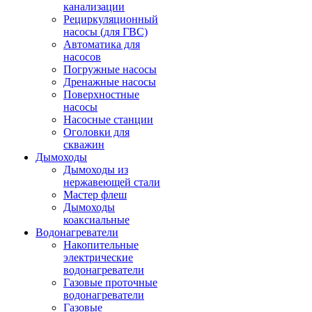
канализации
Рециркуляционный
насосы (для ГВС)
Автоматика для
насосов
Погружные насосы
Дренажные насосы
Поверхностные
насосы
Насосные станции
Оголовки для
скважин
Дымоходы
Дымоходы из
нержавеющей стали
Мастер флеш
Дымоходы
коаксиальные
Водонагреватели
Накопительные
электрические
водонагреватели
Газовые проточные
водонагреватели
Газовые