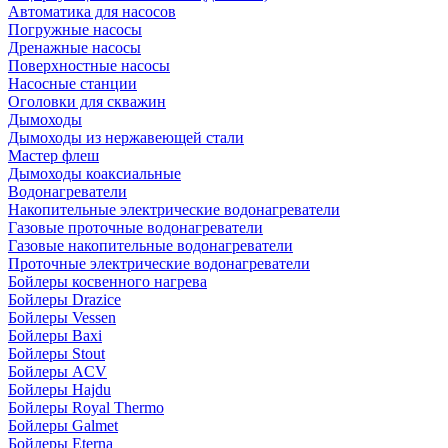
Автоматика для насосов
Погружные насосы
Дренажные насосы
Поверхностные насосы
Насосные станции
Оголовки для скважин
Дымоходы
Дымоходы из нержавеющей стали
Мастер флеш
Дымоходы коаксиальные
Водонагреватели
Накопительные электрические водонагреватели
Газовые проточные водонагреватели
Газовые накопительные водонагреватели
Проточные электрические водонагреватели
Бойлеры косвенного нагрева
Бойлеры Drazice
Бойлеры Vessen
Бойлеры Baxi
Бойлеры Stout
Бойлеры ACV
Бойлеры Hajdu
Бойлеры Royal Thermo
Бойлеры Galmet
Бойлеры Eterna