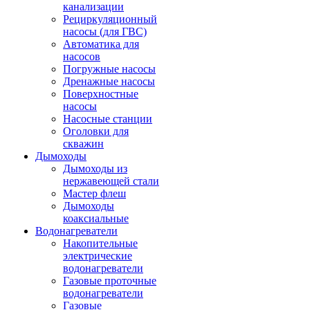
канализации
Рециркуляционный
насосы (для ГВС)
Автоматика для
насосов
Погружные насосы
Дренажные насосы
Поверхностные
насосы
Насосные станции
Оголовки для
скважин
Дымоходы
Дымоходы из
нержавеющей стали
Мастер флеш
Дымоходы
коаксиальные
Водонагреватели
Накопительные
электрические
водонагреватели
Газовые проточные
водонагреватели
Газовые