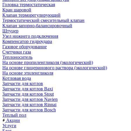
Головка термостатическая
Кран шаровой
Клапан терморегулирующий
Термостатический смесительный клапан
Клапан запорно-балансировочный
Штуцер
Узел нижнего подключения
Компенсатор гидроудара
Газовое оборудование
Счетчики газа
Теплоноситель
На основе пропиленгликоля (экологический)
На основе глицеринового раствора (экологический)
На основе этиленгликоля
Котловая вода
Запчасти для котлов
Запчасти для котлов Baxi
Запчасти для котлов Stout
Запчасти для котлов Navien
Запчасти для котлов Rinnai
Запчасти для котлов Bosch
Теплый пол
Акции
Услуги
Блог