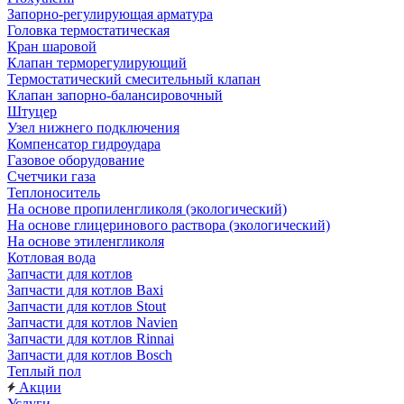
Запорно-регулирующая арматура
Головка термостатическая
Кран шаровой
Клапан терморегулирующий
Термостатический смесительный клапан
Клапан запорно-балансировочный
Штуцер
Узел нижнего подключения
Компенсатор гидроудара
Газовое оборудование
Счетчики газа
Теплоноситель
На основе пропиленгликоля (экологический)
На основе глицеринового раствора (экологический)
На основе этиленгликоля
Котловая вода
Запчасти для котлов
Запчасти для котлов Baxi
Запчасти для котлов Stout
Запчасти для котлов Navien
Запчасти для котлов Rinnai
Запчасти для котлов Bosch
Теплый пол
Акции
Услуги