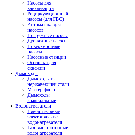
Насосы для
канализации
Рециркуляционный
насосы (для ГВС)
Автоматика для
насосов
Погружные насосы
Дренажные насосы
Поверхностные
насосы
Насосные станции
Оголовки для
скважин
Дымоходы
Дымоходы из
нержавеющей стали
Мастер флеш
Дымоходы
коаксиальные
Водонагреватели
Накопительные
электрические
водонагреватели
Газовые проточные
водонагреватели