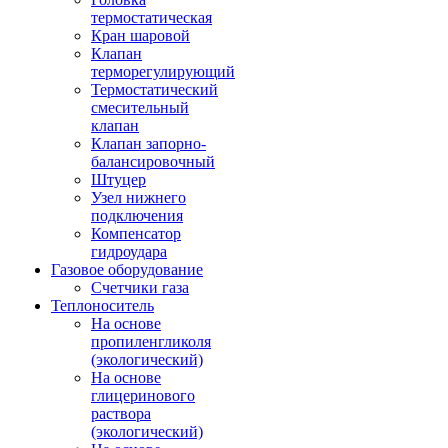
термостатическая
Кран шаровой
Клапан
терморегулирующий
Термостатический
смесительный
клапан
Клапан запорно-
балансировочный
Штуцер
Узел нижнего
подключения
Компенсатор
гидроудара
Газовое оборудование
Счетчики газа
Теплоноситель
На основе
пропиленгликоля
(экологический)
На основе
глицеринового
раствора
(экологический)