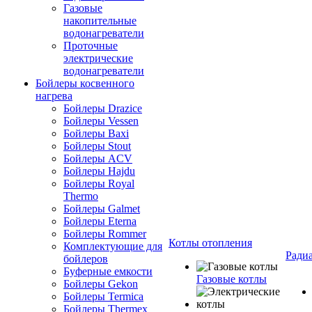
Газовые
накопительные
водонагреватели
Проточные
электрические
водонагреватели
Бойлеры косвенного
нагрева
Бойлеры Drazice
Бойлеры Vessen
Бойлеры Baxi
Бойлеры Stout
Бойлеры ACV
Бойлеры Hajdu
Бойлеры Royal
Thermo
Бойлеры Galmet
Бойлеры Eterna
Бойлеры Rommer
Котлы отопления
Комплектующие для
Ради
бойлеров
Буферные емкости
Газовые котлы
Бойлеры Gekon
Бойлеры Termica
Бойлеры Thermex