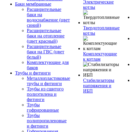
Электрические
Баки мембранные
котлы
Расширительные
баки на
водоснабжение (цвет
синий)
Твердотопливные
Расширительные
котлы
баки на отопление
(цвет красный)
Расширительные
баки на ГВС (цвет
Комплектующие
белый)
к котлам
Комплектующие для
баков
Трубы и фитинги
Металлопластиковые
Стабилизаторы
трубы и фитинги
напряжения и
Трубы из сшитого
ИБП
полиэтилена и
фитинги
Трубы
гофрированные
Трубы
полипропиленовые
и фитинги
Гофрированная