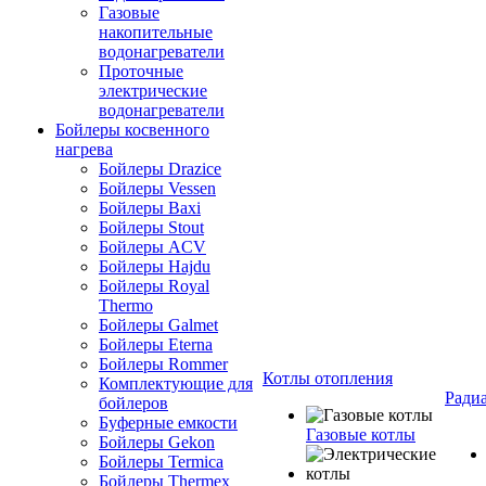
Газовые
накопительные
водонагреватели
Проточные
электрические
водонагреватели
Бойлеры косвенного
нагрева
Бойлеры Drazice
Бойлеры Vessen
Бойлеры Baxi
Бойлеры Stout
Бойлеры ACV
Бойлеры Hajdu
Бойлеры Royal
Thermo
Бойлеры Galmet
Бойлеры Eterna
Бойлеры Rommer
Котлы отопления
Комплектующие для
Ради
бойлеров
Буферные емкости
Газовые котлы
Бойлеры Gekon
Бойлеры Termica
Бойлеры Thermex