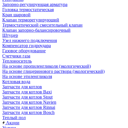
Запорно-регулирующая арматура
Головка термостатическая
Кран шаровой
Клапан терморегулирующий
Термостатический смесительный клапан
Клапан запорно-балансировочный
Штуцер
Узел нижнего подключения
Компенсатор гидроудара
Газовое оборудование
Счетчики газа
Теплоноситель
На основе пропиленгликоля (экологический)
На основе глицеринового раствора (экологический)
На основе этиленгликоля
Котловая вода
Запчасти для котлов
Запчасти для котлов Baxi
Запчасти для котлов Stout
Запчасти для котлов Navien
Запчасти для котлов Rinnai
Запчасти для котлов Bosch
Теплый пол
Акции
Услуги