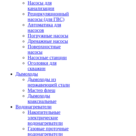
Насосы для
канализации
Рециркуляционный
насосы (для ГВС)
Автоматика для
насосов
Погружные насосы
Дренажные насосы
Поверхностные
насосы
Насосные станции
Оголовки для
скважин
Дымоходы
Дымоходы из
нержавеющей стали
Мастер флеш
Дымоходы
коаксиальные
Водонагреватели
Накопительные
электрические
водонагреватели
Газовые проточные
водонагреватели