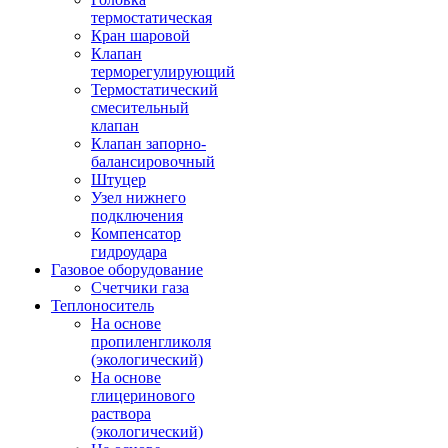
термостатическая
Кран шаровой
Клапан
терморегулирующий
Термостатический
смесительный
клапан
Клапан запорно-
балансировочный
Штуцер
Узел нижнего
подключения
Компенсатор
гидроудара
Газовое оборудование
Счетчики газа
Теплоноситель
На основе
пропиленгликоля
(экологический)
На основе
глицеринового
раствора
(экологический)