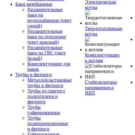
Электрические
Баки мембранные
котлы
Расширительные
баки на
водоснабжение (цвет
синий)
Твердотопливные
Расширительные
котлы
баки на отопление
(цвет красный)
Расширительные
баки на ГВС (цвет
Комплектующие
белый)
к котлам
Комплектующие для
баков
Трубы и фитинги
Металлопластиковые
Стабилизаторы
трубы и фитинги
напряжения и
Трубы из сшитого
ИБП
полиэтилена и
фитинги
Трубы
гофрированные
Трубы
полипропиленовые
и фитинги
Гофрированная