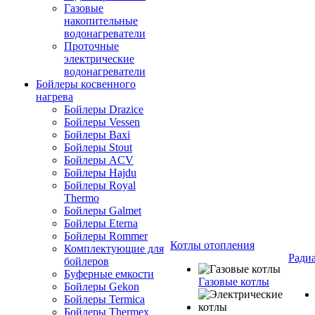
Газовые
накопительные
водонагреватели
Проточные
электрические
водонагреватели
Бойлеры косвенного
нагрева
Бойлеры Drazice
Бойлеры Vessen
Бойлеры Baxi
Бойлеры Stout
Бойлеры ACV
Бойлеры Hajdu
Бойлеры Royal
Thermo
Бойлеры Galmet
Бойлеры Eterna
Бойлеры Rommer
Котлы отопления
Комплектующие для
Ради
бойлеров
Буферные емкости
Газовые котлы
Бойлеры Gekon
Бойлеры Termica
Бойлеры Thermex