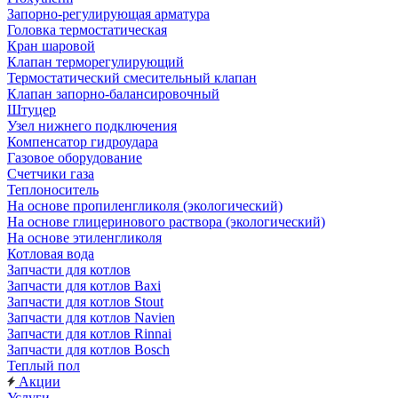
Запорно-регулирующая арматура
Головка термостатическая
Кран шаровой
Клапан терморегулирующий
Термостатический смесительный клапан
Клапан запорно-балансировочный
Штуцер
Узел нижнего подключения
Компенсатор гидроудара
Газовое оборудование
Счетчики газа
Теплоноситель
На основе пропиленгликоля (экологический)
На основе глицеринового раствора (экологический)
На основе этиленгликоля
Котловая вода
Запчасти для котлов
Запчасти для котлов Baxi
Запчасти для котлов Stout
Запчасти для котлов Navien
Запчасти для котлов Rinnai
Запчасти для котлов Bosch
Теплый пол
Акции
Услуги