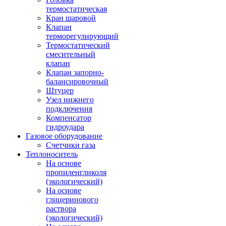
термостатическая
Кран шаровой
Клапан
терморегулирующий
Термостатический
смесительный
клапан
Клапан запорно-
балансировочный
Штуцер
Узел нижнего
подключения
Компенсатор
гидроудара
Газовое оборудование
Счетчики газа
Теплоноситель
На основе
пропиленгликоля
(экологический)
На основе
глицеринового
раствора
(экологический)