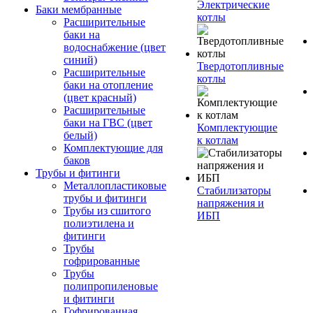
Электрические
Баки мембранные
котлы
Расширительные
баки на
водоснабжение (цвет
синий)
Твердотопливные
Расширительные
котлы
баки на отопление
(цвет красный)
Расширительные
баки на ГВС (цвет
Комплектующие
белый)
к котлам
Комплектующие для
баков
Трубы и фитинги
Металлопластиковые
Стабилизаторы
трубы и фитинги
напряжения и
Трубы из сшитого
ИБП
полиэтилена и
фитинги
Трубы
гофрированные
Трубы
полипропиленовые
и фитинги
Гофрированная