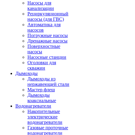
Насосы для
канализации
Рециркуляционный
насосы (для ГВС)
Автоматика для
насосов
Погружные насосы
Дренажные насосы
Поверхностные
насосы
Насосные станции
Оголовки для
скважин
Дымоходы
Дымоходы из
нержавеющей стали
Мастер флеш
Дымоходы
коаксиальные
Водонагреватели
Накопительные
электрические
водонагреватели
Газовые проточные
водонагреватели