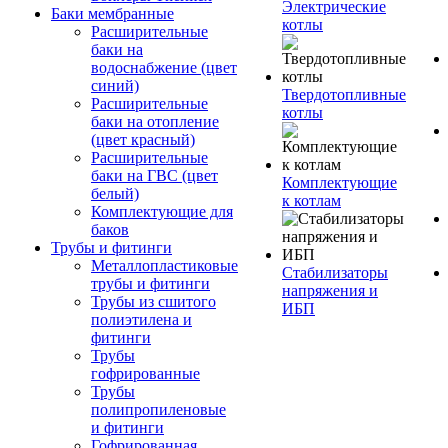
Электрические
Баки мембранные
котлы
Расширительные
баки на
водоснабжение (цвет
синий)
Твердотопливные
Расширительные
котлы
баки на отопление
(цвет красный)
Расширительные
баки на ГВС (цвет
Комплектующие
белый)
к котлам
Комплектующие для
баков
Трубы и фитинги
Металлопластиковые
Стабилизаторы
трубы и фитинги
напряжения и
Трубы из сшитого
ИБП
полиэтилена и
фитинги
Трубы
гофрированные
Трубы
полипропиленовые
и фитинги
Гофрированная