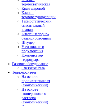
термостатическая
Кран шаровой
Клапан
терморегулирующий
Термостатический
смесительный
клапан
Клапан запорно-
балансировочный
Штуцер
Узел нижнего
подключения
Компенсатор
гидроудара
Газовое оборудование
Счетчики газа
Теплоноситель
На основе
пропиленгликоля
(экологический)
На основе
глицеринового
раствора
(экологический)