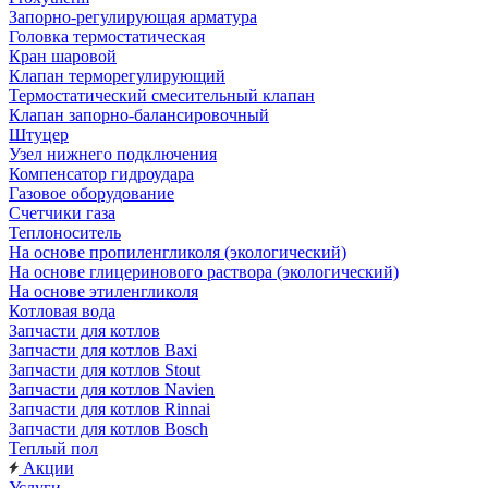
Запорно-регулирующая арматура
Головка термостатическая
Кран шаровой
Клапан терморегулирующий
Термостатический смесительный клапан
Клапан запорно-балансировочный
Штуцер
Узел нижнего подключения
Компенсатор гидроудара
Газовое оборудование
Счетчики газа
Теплоноситель
На основе пропиленгликоля (экологический)
На основе глицеринового раствора (экологический)
На основе этиленгликоля
Котловая вода
Запчасти для котлов
Запчасти для котлов Baxi
Запчасти для котлов Stout
Запчасти для котлов Navien
Запчасти для котлов Rinnai
Запчасти для котлов Bosch
Теплый пол
Акции
Услуги