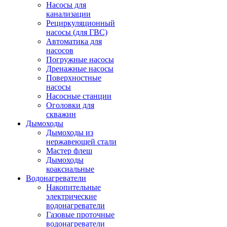
Насосы для
канализации
Рециркуляционный
насосы (для ГВС)
Автоматика для
насосов
Погружные насосы
Дренажные насосы
Поверхностные
насосы
Насосные станции
Оголовки для
скважин
Дымоходы
Дымоходы из
нержавеющей стали
Мастер флеш
Дымоходы
коаксиальные
Водонагреватели
Накопительные
электрические
водонагреватели
Газовые проточные
водонагреватели