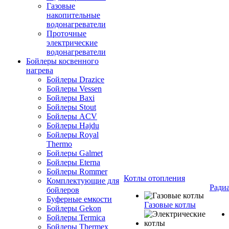
Газовые
накопительные
водонагреватели
Проточные
электрические
водонагреватели
Бойлеры косвенного
нагрева
Бойлеры Drazice
Бойлеры Vessen
Бойлеры Baxi
Бойлеры Stout
Бойлеры ACV
Бойлеры Hajdu
Бойлеры Royal
Thermo
Бойлеры Galmet
Бойлеры Eterna
Бойлеры Rommer
Котлы отопления
Комплектующие для
Ради
бойлеров
Буферные емкости
Газовые котлы
Бойлеры Gekon
Бойлеры Termica
Бойлеры Thermex