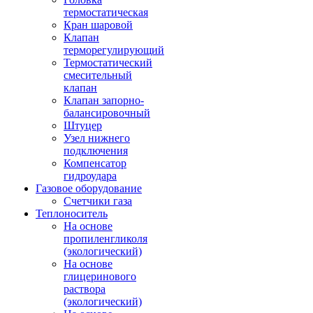
термостатическая
Кран шаровой
Клапан
терморегулирующий
Термостатический
смесительный
клапан
Клапан запорно-
балансировочный
Штуцер
Узел нижнего
подключения
Компенсатор
гидроудара
Газовое оборудование
Счетчики газа
Теплоноситель
На основе
пропиленгликоля
(экологический)
На основе
глицеринового
раствора
(экологический)