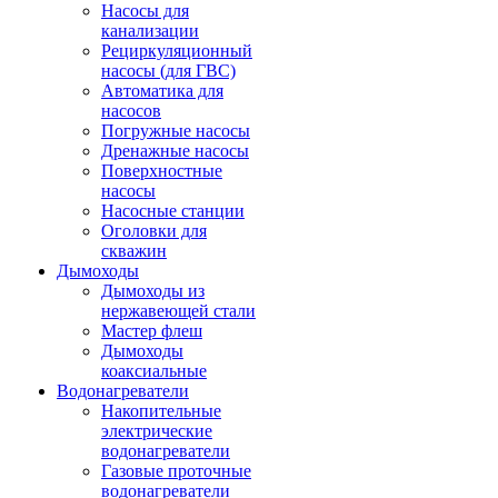
Насосы для
канализации
Рециркуляционный
насосы (для ГВС)
Автоматика для
насосов
Погружные насосы
Дренажные насосы
Поверхностные
насосы
Насосные станции
Оголовки для
скважин
Дымоходы
Дымоходы из
нержавеющей стали
Мастер флеш
Дымоходы
коаксиальные
Водонагреватели
Накопительные
электрические
водонагреватели
Газовые проточные
водонагреватели