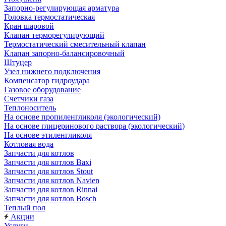
Запорно-регулирующая арматура
Головка термостатическая
Кран шаровой
Клапан терморегулирующий
Термостатический смесительный клапан
Клапан запорно-балансировочный
Штуцер
Узел нижнего подключения
Компенсатор гидроудара
Газовое оборудование
Счетчики газа
Теплоноситель
На основе пропиленгликоля (экологический)
На основе глицеринового раствора (экологический)
На основе этиленгликоля
Котловая вода
Запчасти для котлов
Запчасти для котлов Baxi
Запчасти для котлов Stout
Запчасти для котлов Navien
Запчасти для котлов Rinnai
Запчасти для котлов Bosch
Теплый пол
Акции
Услуги