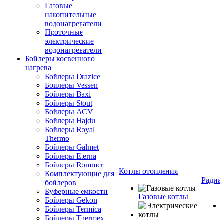
Газовые
накопительные
водонагреватели
Проточные
электрические
водонагреватели
Бойлеры косвенного
нагрева
Бойлеры Drazice
Бойлеры Vessen
Бойлеры Baxi
Бойлеры Stout
Бойлеры ACV
Бойлеры Hajdu
Бойлеры Royal
Thermo
Бойлеры Galmet
Бойлеры Eterna
Бойлеры Rommer
Котлы отопления
Комплектующие для
Ради
бойлеров
Буферные емкости
Газовые котлы
Бойлеры Gekon
Бойлеры Termica
Бойлеры Thermex