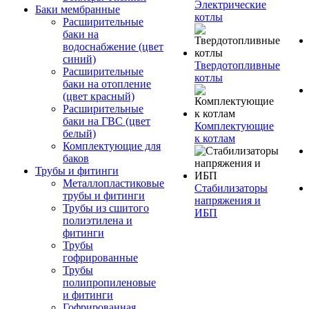
Электрические
Баки мембранные
котлы
Расширительные
баки на
водоснабжение (цвет
синий)
Твердотопливные
Расширительные
котлы
баки на отопление
(цвет красный)
Расширительные
баки на ГВС (цвет
Комплектующие
белый)
к котлам
Комплектующие для
баков
Трубы и фитинги
Металлопластиковые
Стабилизаторы
трубы и фитинги
напряжения и
Трубы из сшитого
ИБП
полиэтилена и
фитинги
Трубы
гофрированные
Трубы
полипропиленовые
и фитинги
Гофрированная