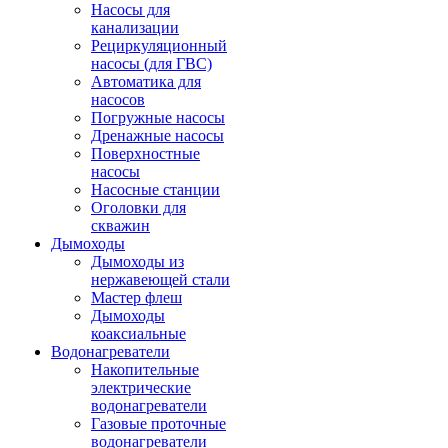
Насосы для
канализации
Рециркуляционный
насосы (для ГВС)
Автоматика для
насосов
Погружные насосы
Дренажные насосы
Поверхностные
насосы
Насосные станции
Оголовки для
скважин
Дымоходы
Дымоходы из
нержавеющей стали
Мастер флеш
Дымоходы
коаксиальные
Водонагреватели
Накопительные
электрические
водонагреватели
Газовые проточные
водонагреватели