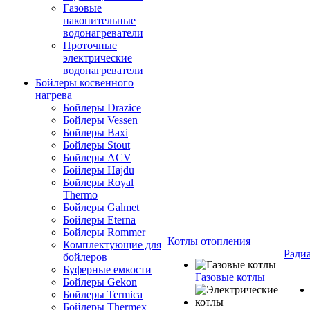
Газовые
накопительные
водонагреватели
Проточные
электрические
водонагреватели
Бойлеры косвенного
нагрева
Бойлеры Drazice
Бойлеры Vessen
Бойлеры Baxi
Бойлеры Stout
Бойлеры ACV
Бойлеры Hajdu
Бойлеры Royal
Thermo
Бойлеры Galmet
Бойлеры Eterna
Бойлеры Rommer
Котлы отопления
Комплектующие для
Ради
бойлеров
Буферные емкости
Газовые котлы
Бойлеры Gekon
Бойлеры Termica
Бойлеры Thermex