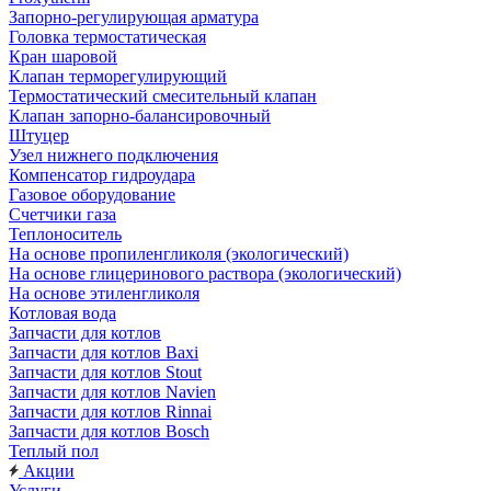
Запорно-регулирующая арматура
Головка термостатическая
Кран шаровой
Клапан терморегулирующий
Термостатический смесительный клапан
Клапан запорно-балансировочный
Штуцер
Узел нижнего подключения
Компенсатор гидроудара
Газовое оборудование
Счетчики газа
Теплоноситель
На основе пропиленгликоля (экологический)
На основе глицеринового раствора (экологический)
На основе этиленгликоля
Котловая вода
Запчасти для котлов
Запчасти для котлов Baxi
Запчасти для котлов Stout
Запчасти для котлов Navien
Запчасти для котлов Rinnai
Запчасти для котлов Bosch
Теплый пол
Акции
Услуги