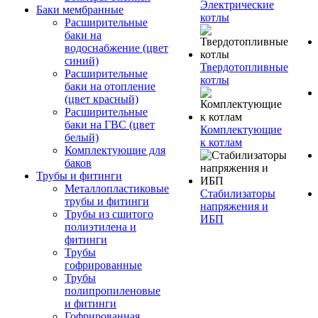
Электрические
Баки мембранные
котлы
Расширительные
баки на
водоснабжение (цвет
синий)
Твердотопливные
Расширительные
котлы
баки на отопление
(цвет красный)
Расширительные
баки на ГВС (цвет
Комплектующие
белый)
к котлам
Комплектующие для
баков
Трубы и фитинги
Металлопластиковые
Стабилизаторы
трубы и фитинги
напряжения и
Трубы из сшитого
ИБП
полиэтилена и
фитинги
Трубы
гофрированные
Трубы
полипропиленовые
и фитинги
Гофрированная