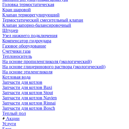
Головка термостатическая
Кран шаровой
Клапан терморегулирующий
Термостатический смесительный клапан
Клапан запорно-балансировочный
Штуцер
Узел нижнего подключения
Компенсатор гидроудара
Газовое оборудование
Счетчики газа
Теплоноситель
На основе пропиленгликоля (экологический)
На основе глицеринового раствора (экологический)
На основе этиленгликоля
Котловая вода
Запчасти для котлов
Запчасти для котлов Baxi
Запчасти для котлов Stout
Запчасти для котлов Navien
Запчасти для котлов Rinnai
Запчасти для котлов Bosch
Теплый пол
Акции
Услуги
Блог