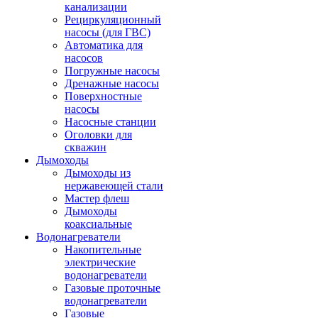
канализации
Рециркуляционный
насосы (для ГВС)
Автоматика для
насосов
Погружные насосы
Дренажные насосы
Поверхностные
насосы
Насосные станции
Оголовки для
скважин
Дымоходы
Дымоходы из
нержавеющей стали
Мастер флеш
Дымоходы
коаксиальные
Водонагреватели
Накопительные
электрические
водонагреватели
Газовые проточные
водонагреватели
Газовые