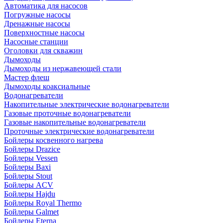
Автоматика для насосов
Погружные насосы
Дренажные насосы
Поверхностные насосы
Насосные станции
Оголовки для скважин
Дымоходы
Дымоходы из нержавеющей стали
Мастер флеш
Дымоходы коаксиальные
Водонагреватели
Накопительные электрические водонагреватели
Газовые проточные водонагреватели
Газовые накопительные водонагреватели
Проточные электрические водонагреватели
Бойлеры косвенного нагрева
Бойлеры Drazice
Бойлеры Vessen
Бойлеры Baxi
Бойлеры Stout
Бойлеры ACV
Бойлеры Hajdu
Бойлеры Royal Thermo
Бойлеры Galmet
Бойлеры Eterna