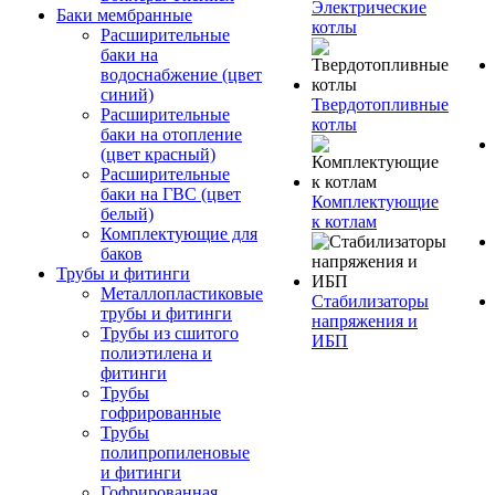
Электрические
Баки мембранные
котлы
Расширительные
баки на
водоснабжение (цвет
синий)
Твердотопливные
Расширительные
котлы
баки на отопление
(цвет красный)
Расширительные
баки на ГВС (цвет
Комплектующие
белый)
к котлам
Комплектующие для
баков
Трубы и фитинги
Металлопластиковые
Стабилизаторы
трубы и фитинги
напряжения и
Трубы из сшитого
ИБП
полиэтилена и
фитинги
Трубы
гофрированные
Трубы
полипропиленовые
и фитинги
Гофрированная