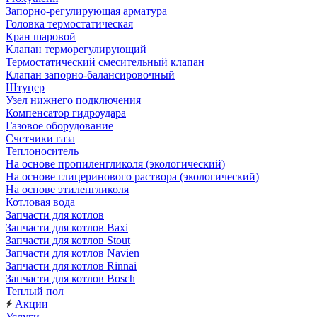
Запорно-регулирующая арматура
Головка термостатическая
Кран шаровой
Клапан терморегулирующий
Термостатический смесительный клапан
Клапан запорно-балансировочный
Штуцер
Узел нижнего подключения
Компенсатор гидроудара
Газовое оборудование
Счетчики газа
Теплоноситель
На основе пропиленгликоля (экологический)
На основе глицеринового раствора (экологический)
На основе этиленгликоля
Котловая вода
Запчасти для котлов
Запчасти для котлов Baxi
Запчасти для котлов Stout
Запчасти для котлов Navien
Запчасти для котлов Rinnai
Запчасти для котлов Bosch
Теплый пол
Акции
Услуги