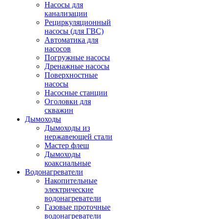
Насосы для
канализации
Рециркуляционный
насосы (для ГВС)
Автоматика для
насосов
Погружные насосы
Дренажные насосы
Поверхностные
насосы
Насосные станции
Оголовки для
скважин
Дымоходы
Дымоходы из
нержавеющей стали
Мастер флеш
Дымоходы
коаксиальные
Водонагреватели
Накопительные
электрические
водонагреватели
Газовые проточные
водонагреватели