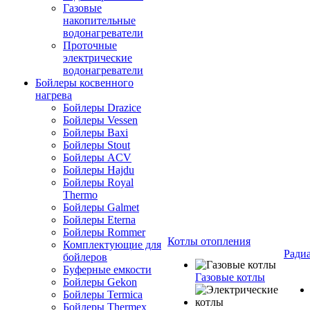
Газовые
накопительные
водонагреватели
Проточные
электрические
водонагреватели
Бойлеры косвенного
нагрева
Бойлеры Drazice
Бойлеры Vessen
Бойлеры Baxi
Бойлеры Stout
Бойлеры ACV
Бойлеры Hajdu
Бойлеры Royal
Thermo
Бойлеры Galmet
Бойлеры Eterna
Бойлеры Rommer
Котлы отопления
Комплектующие для
Ради
бойлеров
Буферные емкости
Газовые котлы
Бойлеры Gekon
Бойлеры Termica
Бойлеры Thermex