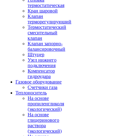
термостатическая
Кран шаровой
Клапан
терморегулирующий
Термостатический
смесительный
клапан
Клапан запорно-
балансировочный
Штуцер
Узел нижнего
подключения
Компенсатор
гидроудара
Газовое оборудование
Счетчики газа
Теплоноситель
На основе
пропиленгликоля
(экологический)
На основе
глицеринового
раствора
(экологический)