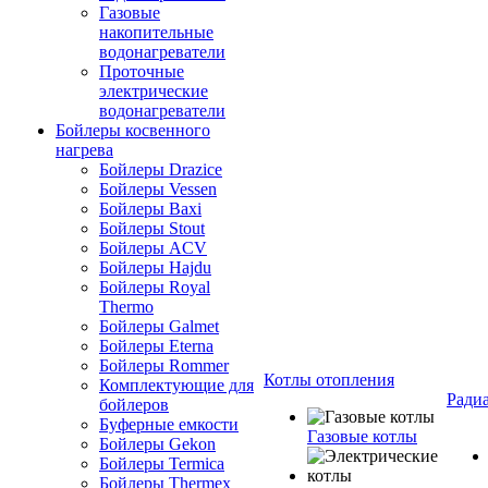
Газовые
накопительные
водонагреватели
Проточные
электрические
водонагреватели
Бойлеры косвенного
нагрева
Бойлеры Drazice
Бойлеры Vessen
Бойлеры Baxi
Бойлеры Stout
Бойлеры ACV
Бойлеры Hajdu
Бойлеры Royal
Thermo
Бойлеры Galmet
Бойлеры Eterna
Бойлеры Rommer
Котлы отопления
Комплектующие для
Ради
бойлеров
Буферные емкости
Газовые котлы
Бойлеры Gekon
Бойлеры Termica
Бойлеры Thermex