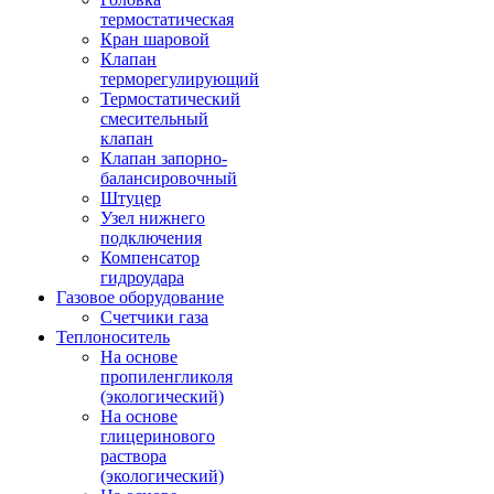
термостатическая
Кран шаровой
Клапан
терморегулирующий
Термостатический
смесительный
клапан
Клапан запорно-
балансировочный
Штуцер
Узел нижнего
подключения
Компенсатор
гидроудара
Газовое оборудование
Счетчики газа
Теплоноситель
На основе
пропиленгликоля
(экологический)
На основе
глицеринового
раствора
(экологический)