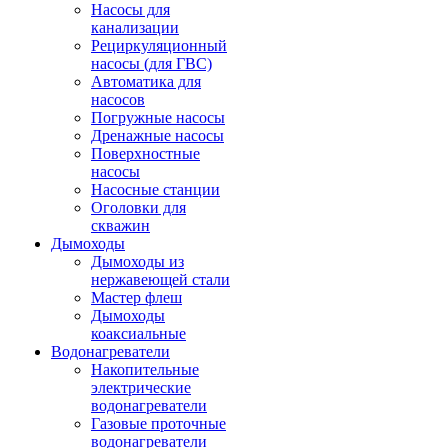
Насосы для
канализации
Рециркуляционный
насосы (для ГВС)
Автоматика для
насосов
Погружные насосы
Дренажные насосы
Поверхностные
насосы
Насосные станции
Оголовки для
скважин
Дымоходы
Дымоходы из
нержавеющей стали
Мастер флеш
Дымоходы
коаксиальные
Водонагреватели
Накопительные
электрические
водонагреватели
Газовые проточные
водонагреватели