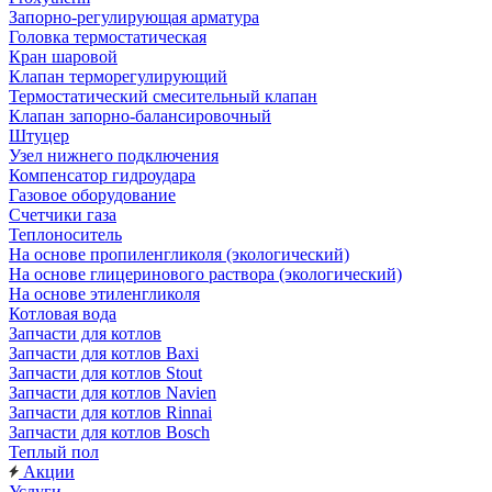
Запорно-регулирующая арматура
Головка термостатическая
Кран шаровой
Клапан терморегулирующий
Термостатический смесительный клапан
Клапан запорно-балансировочный
Штуцер
Узел нижнего подключения
Компенсатор гидроудара
Газовое оборудование
Счетчики газа
Теплоноситель
На основе пропиленгликоля (экологический)
На основе глицеринового раствора (экологический)
На основе этиленгликоля
Котловая вода
Запчасти для котлов
Запчасти для котлов Baxi
Запчасти для котлов Stout
Запчасти для котлов Navien
Запчасти для котлов Rinnai
Запчасти для котлов Bosch
Теплый пол
Акции
Услуги