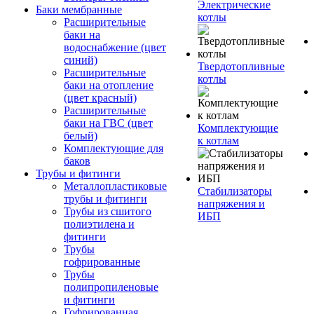
Электрические
Баки мембранные
котлы
Расширительные
баки на
водоснабжение (цвет
синий)
Твердотопливные
Расширительные
котлы
баки на отопление
(цвет красный)
Расширительные
баки на ГВС (цвет
Комплектующие
белый)
к котлам
Комплектующие для
баков
Трубы и фитинги
Металлопластиковые
Стабилизаторы
трубы и фитинги
напряжения и
Трубы из сшитого
ИБП
полиэтилена и
фитинги
Трубы
гофрированные
Трубы
полипропиленовые
и фитинги
Гофрированная