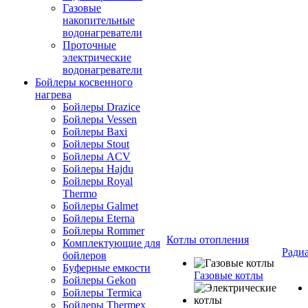
Газовые
накопительные
водонагреватели
Проточные
электрические
водонагреватели
Бойлеры косвенного
нагрева
Бойлеры Drazice
Бойлеры Vessen
Бойлеры Baxi
Бойлеры Stout
Бойлеры ACV
Бойлеры Hajdu
Бойлеры Royal
Thermo
Бойлеры Galmet
Бойлеры Eterna
Бойлеры Rommer
Котлы отопления
Комплектующие для
Ради
бойлеров
Буферные емкости
Газовые котлы
Бойлеры Gekon
Бойлеры Termica
Бойлеры Thermex