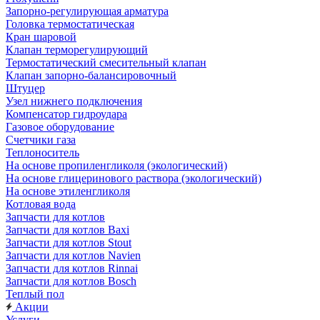
Запорно-регулирующая арматура
Головка термостатическая
Кран шаровой
Клапан терморегулирующий
Термостатический смесительный клапан
Клапан запорно-балансировочный
Штуцер
Узел нижнего подключения
Компенсатор гидроудара
Газовое оборудование
Счетчики газа
Теплоноситель
На основе пропиленгликоля (экологический)
На основе глицеринового раствора (экологический)
На основе этиленгликоля
Котловая вода
Запчасти для котлов
Запчасти для котлов Baxi
Запчасти для котлов Stout
Запчасти для котлов Navien
Запчасти для котлов Rinnai
Запчасти для котлов Bosch
Теплый пол
Акции
Услуги