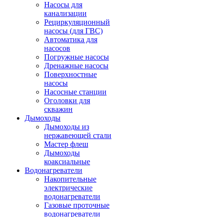
Насосы для
канализации
Рециркуляционный
насосы (для ГВС)
Автоматика для
насосов
Погружные насосы
Дренажные насосы
Поверхностные
насосы
Насосные станции
Оголовки для
скважин
Дымоходы
Дымоходы из
нержавеющей стали
Мастер флеш
Дымоходы
коаксиальные
Водонагреватели
Накопительные
электрические
водонагреватели
Газовые проточные
водонагреватели