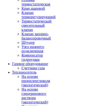
термостатическая
Кран шаровой
Клапан
терморегулирующий
Термостатический
смесительный
клапан
Клапан запорно-
балансировочный
Штуцер
Узел нижнего
подключения
Компенсатор
гидроудара
Газовое оборудование
Счетчики газа
Теплоноситель
На основе
пропиленгликоля
(экологический)
На основе
глицеринового
раствора
(экологический)