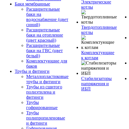
Электрические
Баки мембранные
котлы
Расширительные
баки на
водоснабжение (цвет
синий)
Твердотопливные
Расширительные
котлы
баки на отопление
(цвет красный)
Расширительные
баки на ГВС (цвет
Комплектующие
белый)
к котлам
Комплектующие для
баков
Трубы и фитинги
Металлопластиковые
Стабилизаторы
трубы и фитинги
напряжения и
Трубы из сшитого
ИБП
полиэтилена и
фитинги
Трубы
гофрированные
Трубы
полипропиленовые
и фитинги
Гофрированная