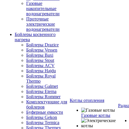
Газовые
накопительные
водонагреватели
Проточные
электрические
водонагреватели
Бойлеры косвенного
нагрева
Бойлеры Drazice
Бойлеры Vessen
Бойлеры Baxi
Бойлеры Stout
Бойлеры ACV
Бойлеры Hajdu
Бойлеры Royal
Thermo
Бойлеры Galmet
Бойлеры Eterna
Бойлеры Rommer
Котлы отопления
Комплектующие для
Ради
бойлеров
Буферные емкости
Газовые котлы
Бойлеры Gekon
Бойлеры Termica
Бойлеры Thermex