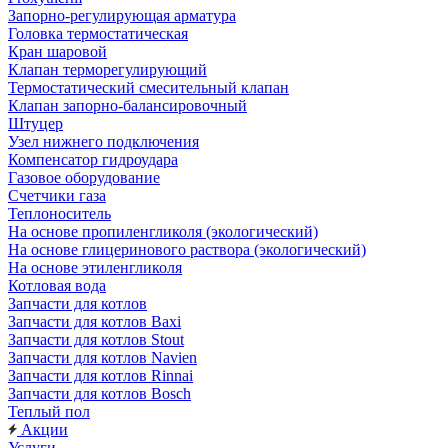
Запорно-регулирующая арматура
Головка термостатическая
Кран шаровой
Клапан терморегулирующий
Термостатический смесительный клапан
Клапан запорно-балансировочный
Штуцер
Узел нижнего подключения
Компенсатор гидроудара
Газовое оборудование
Счетчики газа
Теплоноситель
На основе пропиленгликоля (экологический)
На основе глицеринового раствора (экологический)
На основе этиленгликоля
Котловая вода
Запчасти для котлов
Запчасти для котлов Baxi
Запчасти для котлов Stout
Запчасти для котлов Navien
Запчасти для котлов Rinnai
Запчасти для котлов Bosch
Теплый пол
Акции
Услуги