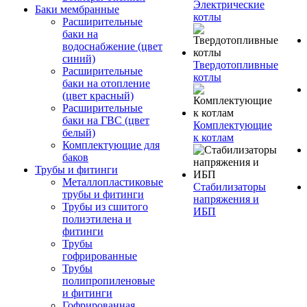
Электрические
Баки мембранные
котлы
Расширительные
баки на
водоснабжение (цвет
синий)
Твердотопливные
Расширительные
котлы
баки на отопление
(цвет красный)
Расширительные
баки на ГВС (цвет
Комплектующие
белый)
к котлам
Комплектующие для
баков
Трубы и фитинги
Металлопластиковые
Стабилизаторы
трубы и фитинги
напряжения и
Трубы из сшитого
ИБП
полиэтилена и
фитинги
Трубы
гофрированные
Трубы
полипропиленовые
и фитинги
Гофрированная