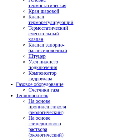
термостатическая
Кран шаровой
Клапан
терморегулирующий
Термостатический
смесительный
клапан
Клапан запорно-
балансировочный
Штуцер
Узел нижнего
подключения
Компенсатор
гидроудара
Газовое оборудование
Счетчики газа
Теплоноситель
На основе
пропиленгликоля
(экологический)
На основе
глицеринового
раствора
(экологический)