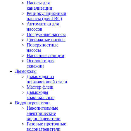
Насосы для
канализации
Рециркуляционный
насосы (для ГВС)
Автоматика для
насосов
Погружные насосы
Дренажные насосы
Поверхностные
насосы
Насосные станции
Оголовки для
скважин
Дымоходы
Дымоходы из
нержавеющей стали
Мастер флеш
Дымоходы
коаксиальные
Водонагреватели
Накопительные
электрические
водонагреватели
Газовые проточные
водонагреватели