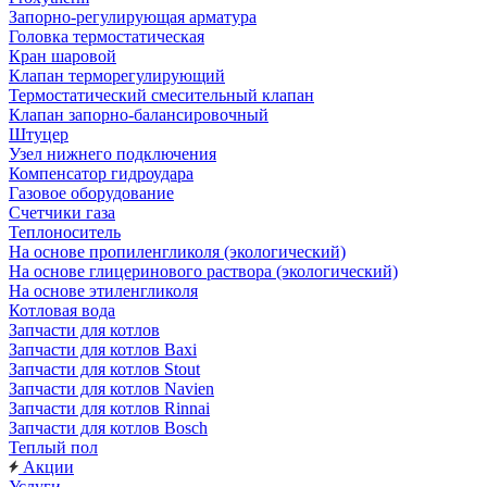
Запорно-регулирующая арматура
Головка термостатическая
Кран шаровой
Клапан терморегулирующий
Термостатический смесительный клапан
Клапан запорно-балансировочный
Штуцер
Узел нижнего подключения
Компенсатор гидроудара
Газовое оборудование
Счетчики газа
Теплоноситель
На основе пропиленгликоля (экологический)
На основе глицеринового раствора (экологический)
На основе этиленгликоля
Котловая вода
Запчасти для котлов
Запчасти для котлов Baxi
Запчасти для котлов Stout
Запчасти для котлов Navien
Запчасти для котлов Rinnai
Запчасти для котлов Bosch
Теплый пол
Акции
Услуги