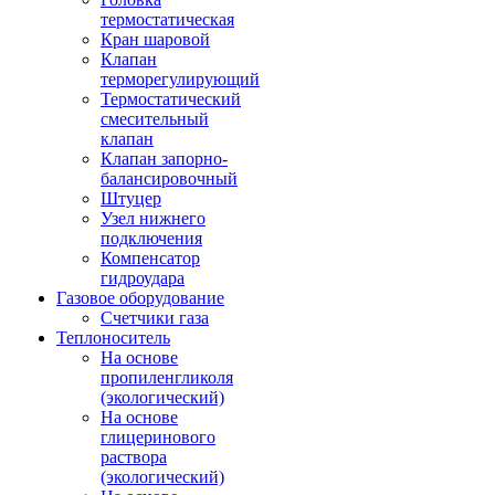
термостатическая
Кран шаровой
Клапан
терморегулирующий
Термостатический
смесительный
клапан
Клапан запорно-
балансировочный
Штуцер
Узел нижнего
подключения
Компенсатор
гидроудара
Газовое оборудование
Счетчики газа
Теплоноситель
На основе
пропиленгликоля
(экологический)
На основе
глицеринового
раствора
(экологический)