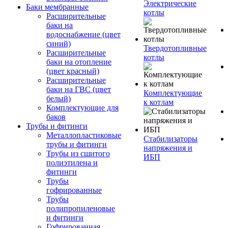
Электрические
Баки мембранные
котлы
Расширительные
баки на
водоснабжение (цвет
синий)
Твердотопливные
Расширительные
котлы
баки на отопление
(цвет красный)
Расширительные
баки на ГВС (цвет
Комплектующие
белый)
к котлам
Комплектующие для
баков
Трубы и фитинги
Металлопластиковые
Стабилизаторы
трубы и фитинги
напряжения и
Трубы из сшитого
ИБП
полиэтилена и
фитинги
Трубы
гофрированные
Трубы
полипропиленовые
и фитинги
Гофрированная