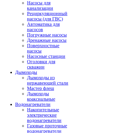
Насосы для
канализации
Рециркуляционный
насосы (для ГВС)
Автоматика для
насосов
Погружные насосы
Дренажные насосы
Поверхностные
насосы
Насосные станции
Оголовки для
скважин
Дымоходы
Дымоходы из
нержавеющей стали
Мастер флеш
Дымоходы
коаксиальные
Водонагреватели
Накопительные
электрические
водонагреватели
Газовые проточные
водонагреватели