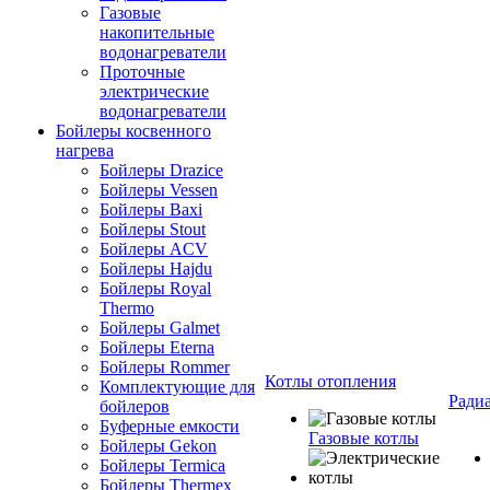
Газовые
накопительные
водонагреватели
Проточные
электрические
водонагреватели
Бойлеры косвенного
нагрева
Бойлеры Drazice
Бойлеры Vessen
Бойлеры Baxi
Бойлеры Stout
Бойлеры ACV
Бойлеры Hajdu
Бойлеры Royal
Thermo
Бойлеры Galmet
Бойлеры Eterna
Бойлеры Rommer
Котлы отопления
Комплектующие для
Ради
бойлеров
Буферные емкости
Газовые котлы
Бойлеры Gekon
Бойлеры Termica
Бойлеры Thermex