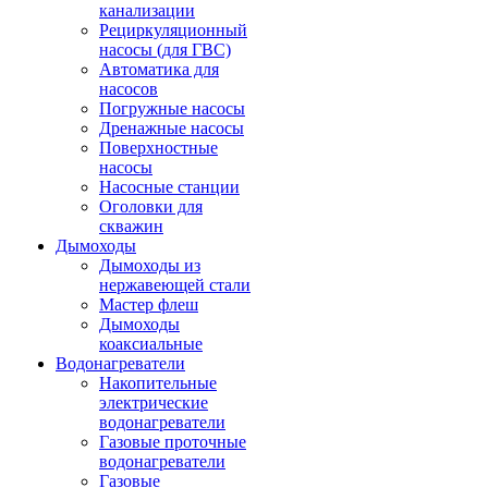
канализации
Рециркуляционный
насосы (для ГВС)
Автоматика для
насосов
Погружные насосы
Дренажные насосы
Поверхностные
насосы
Насосные станции
Оголовки для
скважин
Дымоходы
Дымоходы из
нержавеющей стали
Мастер флеш
Дымоходы
коаксиальные
Водонагреватели
Накопительные
электрические
водонагреватели
Газовые проточные
водонагреватели
Газовые