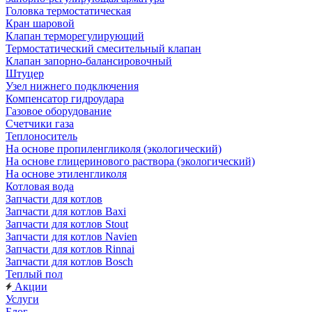
Головка термостатическая
Кран шаровой
Клапан терморегулирующий
Термостатический смесительный клапан
Клапан запорно-балансировочный
Штуцер
Узел нижнего подключения
Компенсатор гидроудара
Газовое оборудование
Счетчики газа
Теплоноситель
На основе пропиленгликоля (экологический)
На основе глицеринового раствора (экологический)
На основе этиленгликоля
Котловая вода
Запчасти для котлов
Запчасти для котлов Baxi
Запчасти для котлов Stout
Запчасти для котлов Navien
Запчасти для котлов Rinnai
Запчасти для котлов Bosch
Теплый пол
Акции
Услуги
Блог