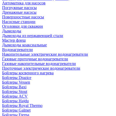
Автоматика для насосов
Погружные насосы
Дренажные насосы
Поверхностные насосы
Насосные станции
Оголовки для скважин
Дымоходы
Дымоходы из нержавеющей стали
Мастер флеш
Дымоходы коаксиальные
Водонагреватели
Накопительные электрические водонагреватели
Газовые проточные водонагреватели
Газовые накопительные водонагреватели
Проточные электрические водонагреватели
Бойлеры косвенного нагрева
Бойлеры Drazice
Бойлеры Vessen
Бойлеры Baxi
Бойлеры Stout
Бойлеры ACV
Бойлеры Hajdu
Бойлеры Royal Thermo
Бойлеры Galmet
Бойлеры Eterna