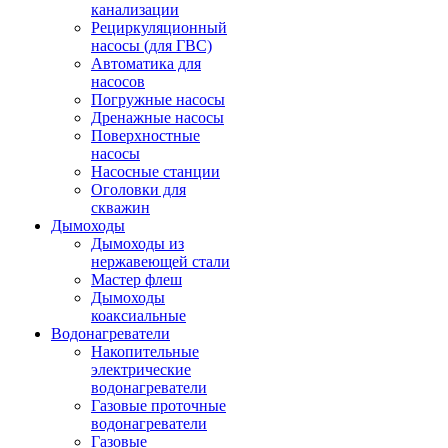
канализации
Рециркуляционный
насосы (для ГВС)
Автоматика для
насосов
Погружные насосы
Дренажные насосы
Поверхностные
насосы
Насосные станции
Оголовки для
скважин
Дымоходы
Дымоходы из
нержавеющей стали
Мастер флеш
Дымоходы
коаксиальные
Водонагреватели
Накопительные
электрические
водонагреватели
Газовые проточные
водонагреватели
Газовые