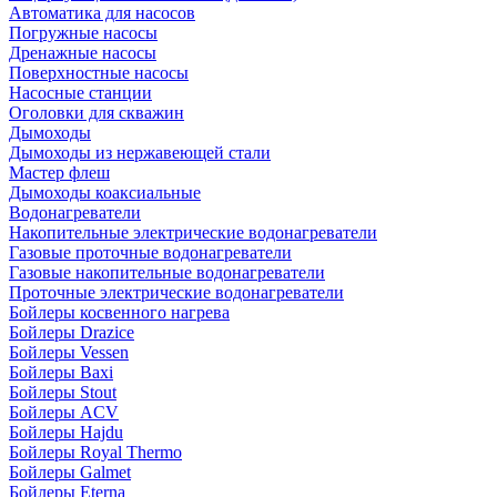
Автоматика для насосов
Погружные насосы
Дренажные насосы
Поверхностные насосы
Насосные станции
Оголовки для скважин
Дымоходы
Дымоходы из нержавеющей стали
Мастер флеш
Дымоходы коаксиальные
Водонагреватели
Накопительные электрические водонагреватели
Газовые проточные водонагреватели
Газовые накопительные водонагреватели
Проточные электрические водонагреватели
Бойлеры косвенного нагрева
Бойлеры Drazice
Бойлеры Vessen
Бойлеры Baxi
Бойлеры Stout
Бойлеры ACV
Бойлеры Hajdu
Бойлеры Royal Thermo
Бойлеры Galmet
Бойлеры Eterna