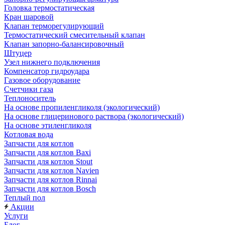
Головка термостатическая
Кран шаровой
Клапан терморегулирующий
Термостатический смесительный клапан
Клапан запорно-балансировочный
Штуцер
Узел нижнего подключения
Компенсатор гидроудара
Газовое оборудование
Счетчики газа
Теплоноситель
На основе пропиленгликоля (экологический)
На основе глицеринового раствора (экологический)
На основе этиленгликоля
Котловая вода
Запчасти для котлов
Запчасти для котлов Baxi
Запчасти для котлов Stout
Запчасти для котлов Navien
Запчасти для котлов Rinnai
Запчасти для котлов Bosch
Теплый пол
Акции
Услуги
Блог