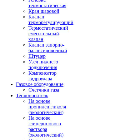
термостатическая
Кран шаровой
Клапан
терморегулирующий
Термостатический
смесительный
клапан
Клапан запорно-
балансировочный
Штуцер
Узел нижнего
подключения
Компенсатор
гидроудара
Газовое оборудование
Счетчики газа
Теплоноситель
На основе
пропиленгликоля
(экологический)
На основе
глицеринового
раствора
(экологический)