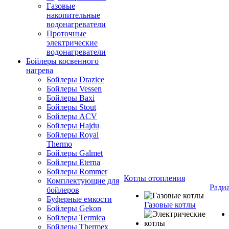
Газовые
накопительные
водонагреватели
Проточные
электрические
водонагреватели
Бойлеры косвенного
нагрева
Бойлеры Drazice
Бойлеры Vessen
Бойлеры Baxi
Бойлеры Stout
Бойлеры ACV
Бойлеры Hajdu
Бойлеры Royal
Thermo
Бойлеры Galmet
Бойлеры Eterna
Бойлеры Rommer
Котлы отопления
Комплектующие для
Ради
бойлеров
Буферные емкости
Газовые котлы
Бойлеры Gekon
Бойлеры Termica
Бойлеры Thermex