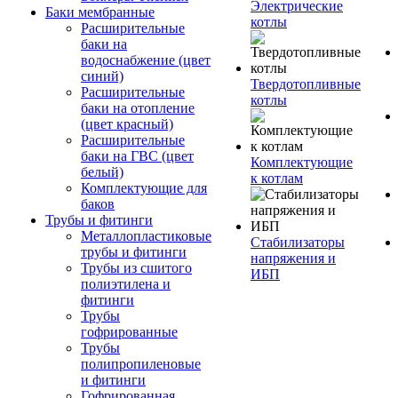
Электрические
Баки мембранные
котлы
Расширительные
баки на
водоснабжение (цвет
синий)
Твердотопливные
Расширительные
котлы
баки на отопление
(цвет красный)
Расширительные
баки на ГВС (цвет
Комплектующие
белый)
к котлам
Комплектующие для
баков
Трубы и фитинги
Металлопластиковые
Стабилизаторы
трубы и фитинги
напряжения и
Трубы из сшитого
ИБП
полиэтилена и
фитинги
Трубы
гофрированные
Трубы
полипропиленовые
и фитинги
Гофрированная