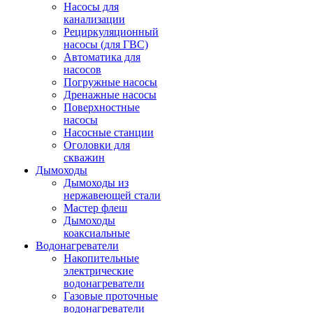
Насосы для
канализации
Рециркуляционный
насосы (для ГВС)
Автоматика для
насосов
Погружные насосы
Дренажные насосы
Поверхностные
насосы
Насосные станции
Оголовки для
скважин
Дымоходы
Дымоходы из
нержавеющей стали
Мастер флеш
Дымоходы
коаксиальные
Водонагреватели
Накопительные
электрические
водонагреватели
Газовые проточные
водонагреватели