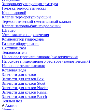
Запорно-регулирующая арматура
Головка термостатическая
Кран шаровой
Клапан терморегулирующий
Термостатический смесительный клапан
Клапан запорно-балансировочный
Штуцер
Узел нижнего подключения
Компенсатор гидроудара
Газовое оборудование
Счетчики газа
Теплоноситель
На основе пропиленгликоля (экологический)
На основе глицеринового раствора (экологический)
На основе этиленгликоля
Котловая вода
Запчасти для котлов
Запчасти для котлов Baxi
Запчасти для котлов Stout
Запчасти для котлов Navien
Запчасти для котлов Rinnai
Запчасти для котлов Bosch
Теплый пол
Акции
Услуги