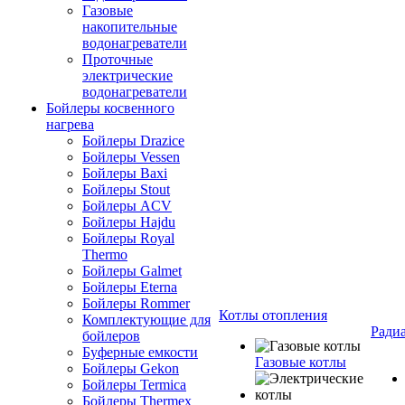
Газовые
накопительные
водонагреватели
Проточные
электрические
водонагреватели
Бойлеры косвенного
нагрева
Бойлеры Drazice
Бойлеры Vessen
Бойлеры Baxi
Бойлеры Stout
Бойлеры ACV
Бойлеры Hajdu
Бойлеры Royal
Thermo
Бойлеры Galmet
Бойлеры Eterna
Бойлеры Rommer
Котлы отопления
Комплектующие для
Ради
бойлеров
Буферные емкости
Газовые котлы
Бойлеры Gekon
Бойлеры Termica
Бойлеры Thermex