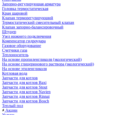
Запорно-регулирующая арматура
Головка термостатическая
Кран шаровой
Клапан терморегулирующий
Термостатический смесительный клапан
Клапан запорно-балансировочный
Штуцер
Узел нижнего подключения
Компенсатор гидроудара
Газовое оборудование
Счетчики газа
Теплоноситель
На основе пропиленгликоля (экологический)
На основе глицеринового раствора (экологический)
На основе этиленгликоля
Котловая вода
Запчасти для котлов
Запчасти для котлов Baxi
Запчасти для котлов Stout
Запчасти для котлов Navien
Запчасти для котлов Rinnai
Запчасти для котлов Bosch
Теплый пол
Акции
Услуги