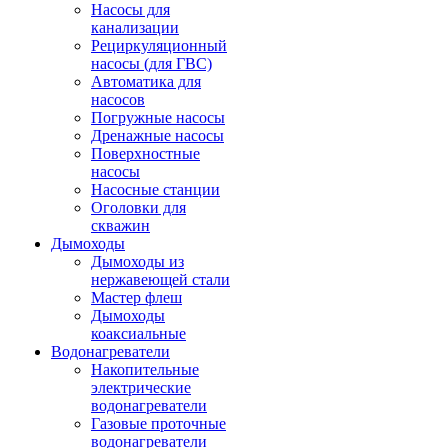
Насосы для
канализации
Рециркуляционный
насосы (для ГВС)
Автоматика для
насосов
Погружные насосы
Дренажные насосы
Поверхностные
насосы
Насосные станции
Оголовки для
скважин
Дымоходы
Дымоходы из
нержавеющей стали
Мастер флеш
Дымоходы
коаксиальные
Водонагреватели
Накопительные
электрические
водонагреватели
Газовые проточные
водонагреватели