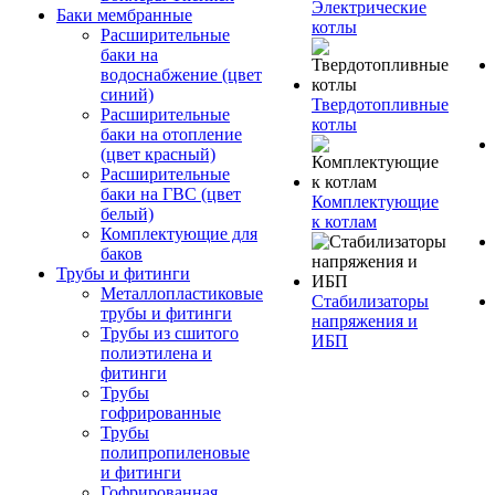
Электрические
Баки мембранные
котлы
Расширительные
баки на
водоснабжение (цвет
синий)
Твердотопливные
Расширительные
котлы
баки на отопление
(цвет красный)
Расширительные
баки на ГВС (цвет
Комплектующие
белый)
к котлам
Комплектующие для
баков
Трубы и фитинги
Металлопластиковые
Стабилизаторы
трубы и фитинги
напряжения и
Трубы из сшитого
ИБП
полиэтилена и
фитинги
Трубы
гофрированные
Трубы
полипропиленовые
и фитинги
Гофрированная