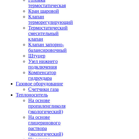
термостатическая
Кран шаровой
Клапан
терморегулирующий
Термостатический
смесительный
клапан
Клапан запорно-
балансировочный
Штуцер
Узел нижнего
подключения
Компенсатор
гидроудара
Газовое оборудование
Счетчики газа
Теплоноситель
На основе
пропиленгликоля
(экологический)
На основе
глицеринового
раствора
(экологический)