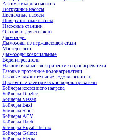
Автоматика для насосов
Погружные насосы
Дренажные насосы
Поверхностные насосы
Насосные станции
Оголовки для скважин
Дымоходы
Дымоходы из нержавеющей стали
Мастер флеш
Дымоходы коаксиальные
Водонагреватели
Накопительные электрические водонагреватели
Газовые проточные водонагреватели
Газовые накопительные водонагреватели
Проточные электрические водонагреватели
Бойлеры косвенного нагрева
Бойлеры Drazice
Бойлеры Vessen
Бойлеры Baxi
Бойлеры Stout
Бойлеры ACV
Бойлеры Hajdu
Бойлеры Royal Thermo
Бойлеры Galmet
Бойлеры Eterna