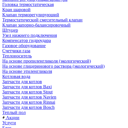
Головка термостатическая
Кран шаровой
Клапан терморегулирующий
Термостатический смесительный клапан
Клапан запорно-балансировочный
Штуцер
Узел нижнего подключения
Компенсатор гидроудара
Газовое оборудование
Счетчики газа
Теплоноситель
На основе пропиленгликоля (экологический)
На основе глицеринового раствора (экологический)
На основе этиленгликоля
Котловая вода
Запчасти для котлов
Запчасти для котлов Baxi
Запчасти для котлов Stout
Запчасти для котлов Navien
Запчасти для котлов Rinnai
Запчасти для котлов Bosch
Теплый пол
Акции
Услуги
Блог