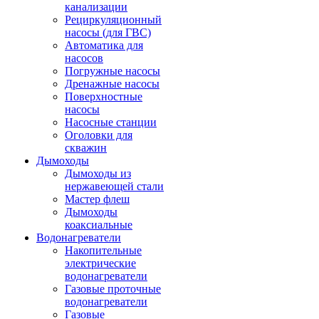
канализации
Рециркуляционный
насосы (для ГВС)
Автоматика для
насосов
Погружные насосы
Дренажные насосы
Поверхностные
насосы
Насосные станции
Оголовки для
скважин
Дымоходы
Дымоходы из
нержавеющей стали
Мастер флеш
Дымоходы
коаксиальные
Водонагреватели
Накопительные
электрические
водонагреватели
Газовые проточные
водонагреватели
Газовые