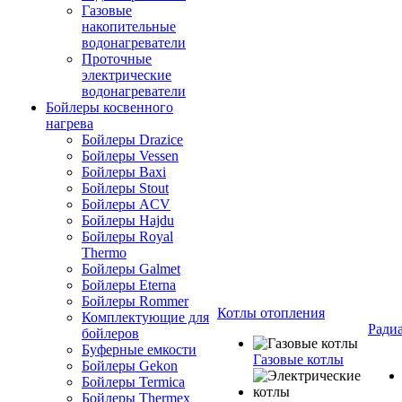
Газовые
накопительные
водонагреватели
Проточные
электрические
водонагреватели
Бойлеры косвенного
нагрева
Бойлеры Drazice
Бойлеры Vessen
Бойлеры Baxi
Бойлеры Stout
Бойлеры ACV
Бойлеры Hajdu
Бойлеры Royal
Thermo
Бойлеры Galmet
Бойлеры Eterna
Бойлеры Rommer
Котлы отопления
Комплектующие для
Ради
бойлеров
Буферные емкости
Газовые котлы
Бойлеры Gekon
Бойлеры Termica
Бойлеры Thermex