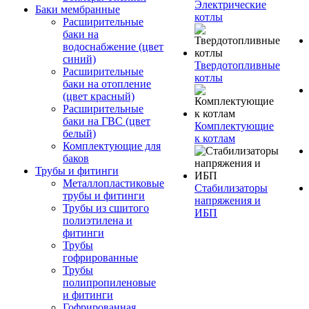
Электрические
Баки мембранные
котлы
Расширительные
баки на
водоснабжение (цвет
синий)
Твердотопливные
Расширительные
котлы
баки на отопление
(цвет красный)
Расширительные
баки на ГВС (цвет
Комплектующие
белый)
к котлам
Комплектующие для
баков
Трубы и фитинги
Металлопластиковые
Стабилизаторы
трубы и фитинги
напряжения и
Трубы из сшитого
ИБП
полиэтилена и
фитинги
Трубы
гофрированные
Трубы
полипропиленовые
и фитинги
Гофрированная