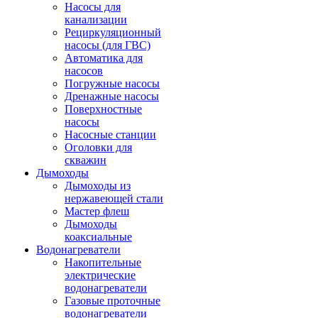
Насосы для
канализации
Рециркуляционный
насосы (для ГВС)
Автоматика для
насосов
Погружные насосы
Дренажные насосы
Поверхностные
насосы
Насосные станции
Оголовки для
скважин
Дымоходы
Дымоходы из
нержавеющей стали
Мастер флеш
Дымоходы
коаксиальные
Водонагреватели
Накопительные
электрические
водонагреватели
Газовые проточные
водонагреватели