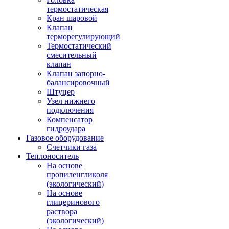
термостатическая
Кран шаровой
Клапан
терморегулирующий
Термостатический
смесительный
клапан
Клапан запорно-
балансировочный
Штуцер
Узел нижнего
подключения
Компенсатор
гидроудара
Газовое оборудование
Счетчики газа
Теплоноситель
На основе
пропиленгликоля
(экологический)
На основе
глицеринового
раствора
(экологический)