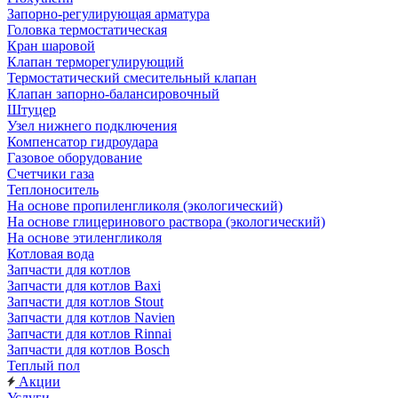
Запорно-регулирующая арматура
Головка термостатическая
Кран шаровой
Клапан терморегулирующий
Термостатический смесительный клапан
Клапан запорно-балансировочный
Штуцер
Узел нижнего подключения
Компенсатор гидроудара
Газовое оборудование
Счетчики газа
Теплоноситель
На основе пропиленгликоля (экологический)
На основе глицеринового раствора (экологический)
На основе этиленгликоля
Котловая вода
Запчасти для котлов
Запчасти для котлов Baxi
Запчасти для котлов Stout
Запчасти для котлов Navien
Запчасти для котлов Rinnai
Запчасти для котлов Bosch
Теплый пол
Акции
Услуги