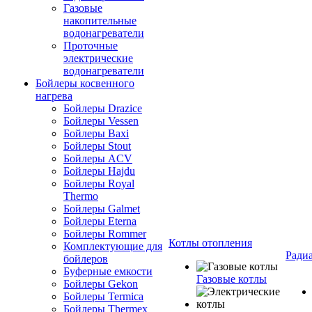
Газовые
накопительные
водонагреватели
Проточные
электрические
водонагреватели
Бойлеры косвенного
нагрева
Бойлеры Drazice
Бойлеры Vessen
Бойлеры Baxi
Бойлеры Stout
Бойлеры ACV
Бойлеры Hajdu
Бойлеры Royal
Thermo
Бойлеры Galmet
Бойлеры Eterna
Бойлеры Rommer
Котлы отопления
Комплектующие для
Ради
бойлеров
Буферные емкости
Газовые котлы
Бойлеры Gekon
Бойлеры Termica
Бойлеры Thermex