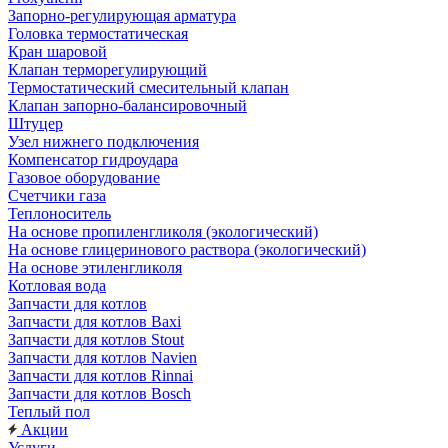
Запорно-регулирующая арматура
Головка термостатическая
Кран шаровой
Клапан терморегулирующий
Термостатический смесительный клапан
Клапан запорно-балансировочный
Штуцер
Узел нижнего подключения
Компенсатор гидроудара
Газовое оборудование
Счетчики газа
Теплоноситель
На основе пропиленгликоля (экологический)
На основе глицеринового раствора (экологический)
На основе этиленгликоля
Котловая вода
Запчасти для котлов
Запчасти для котлов Baxi
Запчасти для котлов Stout
Запчасти для котлов Navien
Запчасти для котлов Rinnai
Запчасти для котлов Bosch
Теплый пол
Акции
Услуги