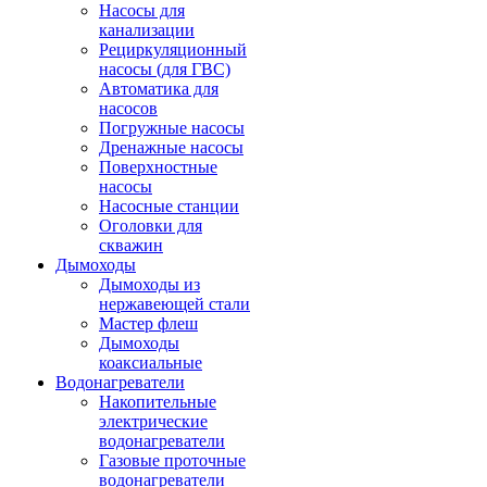
Насосы для
канализации
Рециркуляционный
насосы (для ГВС)
Автоматика для
насосов
Погружные насосы
Дренажные насосы
Поверхностные
насосы
Насосные станции
Оголовки для
скважин
Дымоходы
Дымоходы из
нержавеющей стали
Мастер флеш
Дымоходы
коаксиальные
Водонагреватели
Накопительные
электрические
водонагреватели
Газовые проточные
водонагреватели