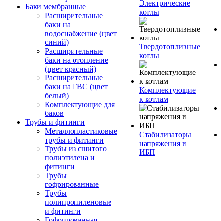
Электрические
Баки мембранные
котлы
Расширительные
баки на
водоснабжение (цвет
синий)
Твердотопливные
Расширительные
котлы
баки на отопление
(цвет красный)
Расширительные
баки на ГВС (цвет
Комплектующие
белый)
к котлам
Комплектующие для
баков
Трубы и фитинги
Металлопластиковые
Стабилизаторы
трубы и фитинги
напряжения и
Трубы из сшитого
ИБП
полиэтилена и
фитинги
Трубы
гофрированные
Трубы
полипропиленовые
и фитинги
Гофрированная