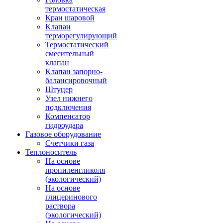
термостатическая
Кран шаровой
Клапан
терморегулирующий
Термостатический
смесительный
клапан
Клапан запорно-
балансировочный
Штуцер
Узел нижнего
подключения
Компенсатор
гидроудара
Газовое оборудование
Счетчики газа
Теплоноситель
На основе
пропиленгликоля
(экологический)
На основе
глицеринового
раствора
(экологический)