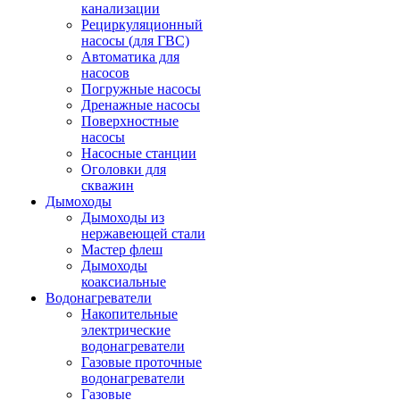
канализации
Рециркуляционный
насосы (для ГВС)
Автоматика для
насосов
Погружные насосы
Дренажные насосы
Поверхностные
насосы
Насосные станции
Оголовки для
скважин
Дымоходы
Дымоходы из
нержавеющей стали
Мастер флеш
Дымоходы
коаксиальные
Водонагреватели
Накопительные
электрические
водонагреватели
Газовые проточные
водонагреватели
Газовые