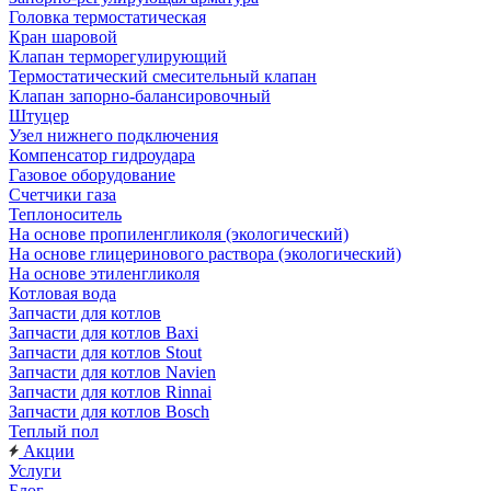
Головка термостатическая
Кран шаровой
Клапан терморегулирующий
Термостатический смесительный клапан
Клапан запорно-балансировочный
Штуцер
Узел нижнего подключения
Компенсатор гидроудара
Газовое оборудование
Счетчики газа
Теплоноситель
На основе пропиленгликоля (экологический)
На основе глицеринового раствора (экологический)
На основе этиленгликоля
Котловая вода
Запчасти для котлов
Запчасти для котлов Baxi
Запчасти для котлов Stout
Запчасти для котлов Navien
Запчасти для котлов Rinnai
Запчасти для котлов Bosch
Теплый пол
Акции
Услуги
Блог