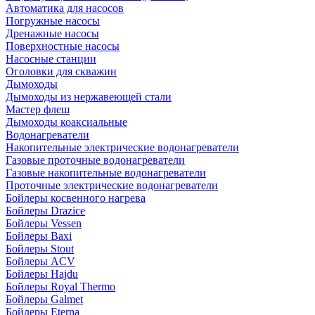
Автоматика для насосов
Погружные насосы
Дренажные насосы
Поверхностные насосы
Насосные станции
Оголовки для скважин
Дымоходы
Дымоходы из нержавеющей стали
Мастер флеш
Дымоходы коаксиальные
Водонагреватели
Накопительные электрические водонагреватели
Газовые проточные водонагреватели
Газовые накопительные водонагреватели
Проточные электрические водонагреватели
Бойлеры косвенного нагрева
Бойлеры Drazice
Бойлеры Vessen
Бойлеры Baxi
Бойлеры Stout
Бойлеры ACV
Бойлеры Hajdu
Бойлеры Royal Thermo
Бойлеры Galmet
Бойлеры Eterna