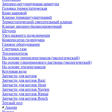
Запорно-регулирующая арматура
Головка термостатическая
Кран шаровой
Клапан терморегулирующий
Термостатический смесительный клапан
Клапан запорно-балансировочный
Штуцер
Узел нижнего подключения
Компенсатор гидроудара
Газовое оборудование
Счетчики газа
Теплоноситель
На основе пропиленгликоля (экологический)
На основе глицеринового раствора (экологический)
На основе этиленгликоля
Котловая вода
Запчасти для котлов
Запчасти для котлов Baxi
Запчасти для котлов Stout
Запчасти для котлов Navien
Запчасти для котлов Rinnai
Запчасти для котлов Bosch
Теплый пол
Акции
Услуги