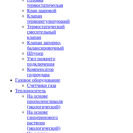
термостатическая
Кран шаровой
Клапан
терморегулирующий
Термостатический
смесительный
клапан
Клапан запорно-
балансировочный
Штуцер
Узел нижнего
подключения
Компенсатор
гидроудара
Газовое оборудование
Счетчики газа
Теплоноситель
На основе
пропиленгликоля
(экологический)
На основе
глицеринового
раствора
(экологический)