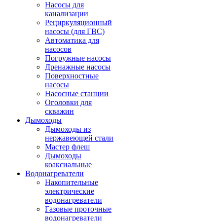
Насосы для
канализации
Рециркуляционный
насосы (для ГВС)
Автоматика для
насосов
Погружные насосы
Дренажные насосы
Поверхностные
насосы
Насосные станции
Оголовки для
скважин
Дымоходы
Дымоходы из
нержавеющей стали
Мастер флеш
Дымоходы
коаксиальные
Водонагреватели
Накопительные
электрические
водонагреватели
Газовые проточные
водонагреватели