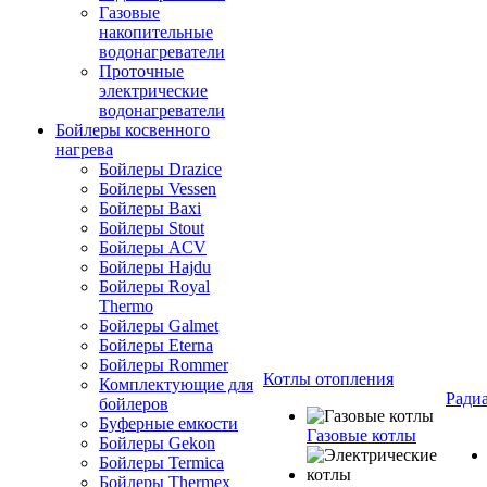
Газовые
накопительные
водонагреватели
Проточные
электрические
водонагреватели
Бойлеры косвенного
нагрева
Бойлеры Drazice
Бойлеры Vessen
Бойлеры Baxi
Бойлеры Stout
Бойлеры ACV
Бойлеры Hajdu
Бойлеры Royal
Thermo
Бойлеры Galmet
Бойлеры Eterna
Бойлеры Rommer
Котлы отопления
Комплектующие для
Ради
бойлеров
Буферные емкости
Газовые котлы
Бойлеры Gekon
Бойлеры Termica
Бойлеры Thermex