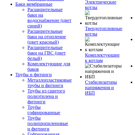
Электрические
Баки мембранные
котлы
Расширительные
баки на
водоснабжение (цвет
синий)
Твердотопливные
Расширительные
котлы
баки на отопление
(цвет красный)
Расширительные
баки на ГВС (цвет
Комплектующие
белый)
к котлам
Комплектующие для
баков
Трубы и фитинги
Металлопластиковые
Стабилизаторы
трубы и фитинги
напряжения и
Трубы из сшитого
ИБП
полиэтилена и
фитинги
Трубы
гофрированные
Трубы
полипропиленовые
и фитинги
Гофрированная