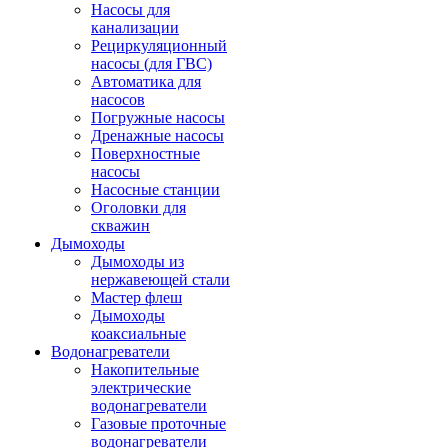
Насосы для
канализации
Рециркуляционный
насосы (для ГВС)
Автоматика для
насосов
Погружные насосы
Дренажные насосы
Поверхностные
насосы
Насосные станции
Оголовки для
скважин
Дымоходы
Дымоходы из
нержавеющей стали
Мастер флеш
Дымоходы
коаксиальные
Водонагреватели
Накопительные
электрические
водонагреватели
Газовые проточные
водонагреватели