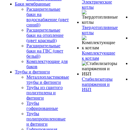
Электрические
Баки мембранные
котлы
Расширительные
баки на
водоснабжение (цвет
синий)
Твердотопливные
Расширительные
котлы
баки на отопление
(цвет красный)
Расширительные
баки на ГВС (цвет
Комплектующие
белый)
к котлам
Комплектующие для
баков
Трубы и фитинги
Металлопластиковые
Стабилизаторы
трубы и фитинги
напряжения и
Трубы из сшитого
ИБП
полиэтилена и
фитинги
Трубы
гофрированные
Трубы
полипропиленовые
и фитинги
Гофрированная