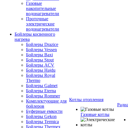
Газовые
накопительные
водонагреватели
Проточные
электрические
водонагреватели
Бойлеры косвенного
нагрева
Бойлеры Drazice
Бойлеры Vessen
Бойлеры Baxi
Бойлеры Stout
Бойлеры ACV
Бойлеры Hajdu
Бойлеры Royal
Thermo
Бойлеры Galmet
Бойлеры Eterna
Бойлеры Rommer
Котлы отопления
Комплектующие для
Ради
бойлеров
Буферные емкости
Газовые котлы
Бойлеры Gekon
Бойлеры Termica
Бойлеры Thermex