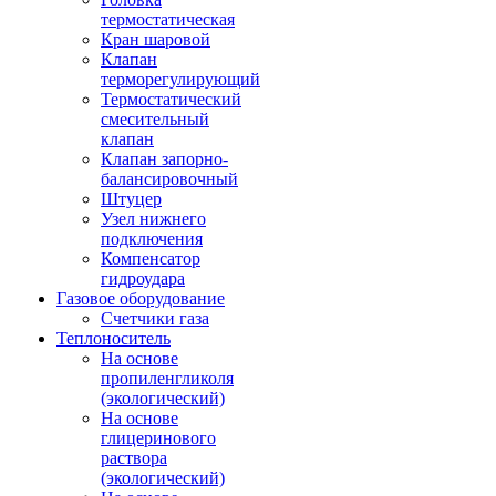
термостатическая
Кран шаровой
Клапан
терморегулирующий
Термостатический
смесительный
клапан
Клапан запорно-
балансировочный
Штуцер
Узел нижнего
подключения
Компенсатор
гидроудара
Газовое оборудование
Счетчики газа
Теплоноситель
На основе
пропиленгликоля
(экологический)
На основе
глицеринового
раствора
(экологический)