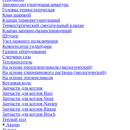
Запорно-регулирующая арматура
Головка термостатическая
Кран шаровой
Клапан терморегулирующий
Термостатический смесительный клапан
Клапан запорно-балансировочный
Штуцер
Узел нижнего подключения
Компенсатор гидроудара
Газовое оборудование
Счетчики газа
Теплоноситель
На основе пропиленгликоля (экологический)
На основе глицеринового раствора (экологический)
На основе этиленгликоля
Котловая вода
Запчасти для котлов
Запчасти для котлов Baxi
Запчасти для котлов Stout
Запчасти для котлов Navien
Запчасти для котлов Rinnai
Запчасти для котлов Bosch
Теплый пол
Акции
Услуги