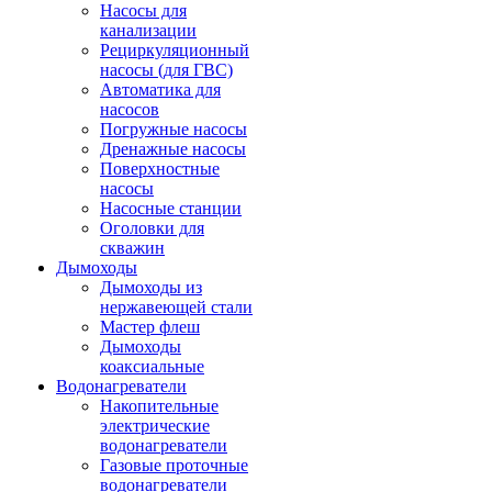
Насосы для
канализации
Рециркуляционный
насосы (для ГВС)
Автоматика для
насосов
Погружные насосы
Дренажные насосы
Поверхностные
насосы
Насосные станции
Оголовки для
скважин
Дымоходы
Дымоходы из
нержавеющей стали
Мастер флеш
Дымоходы
коаксиальные
Водонагреватели
Накопительные
электрические
водонагреватели
Газовые проточные
водонагреватели