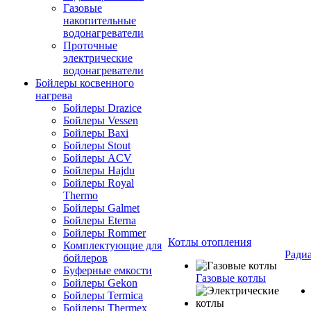
Газовые
накопительные
водонагреватели
Проточные
электрические
водонагреватели
Бойлеры косвенного
нагрева
Бойлеры Drazice
Бойлеры Vessen
Бойлеры Baxi
Бойлеры Stout
Бойлеры ACV
Бойлеры Hajdu
Бойлеры Royal
Thermo
Бойлеры Galmet
Бойлеры Eterna
Бойлеры Rommer
Котлы отопления
Комплектующие для
Ради
бойлеров
Буферные емкости
Газовые котлы
Бойлеры Gekon
Бойлеры Termica
Бойлеры Thermex