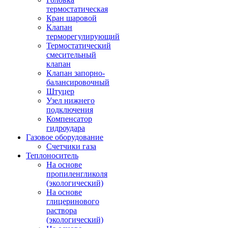
термостатическая
Кран шаровой
Клапан
терморегулирующий
Термостатический
смесительный
клапан
Клапан запорно-
балансировочный
Штуцер
Узел нижнего
подключения
Компенсатор
гидроудара
Газовое оборудование
Счетчики газа
Теплоноситель
На основе
пропиленгликоля
(экологический)
На основе
глицеринового
раствора
(экологический)