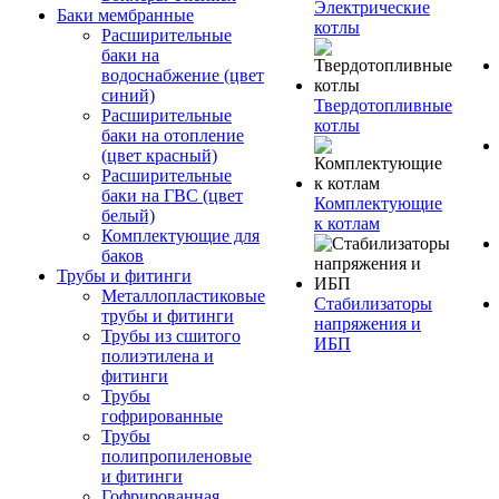
Электрические
Баки мембранные
котлы
Расширительные
баки на
водоснабжение (цвет
синий)
Твердотопливные
Расширительные
котлы
баки на отопление
(цвет красный)
Расширительные
баки на ГВС (цвет
Комплектующие
белый)
к котлам
Комплектующие для
баков
Трубы и фитинги
Металлопластиковые
Стабилизаторы
трубы и фитинги
напряжения и
Трубы из сшитого
ИБП
полиэтилена и
фитинги
Трубы
гофрированные
Трубы
полипропиленовые
и фитинги
Гофрированная