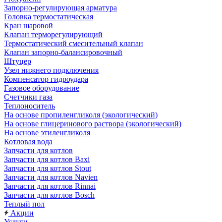
Запорно-регулирующая арматура
Головка термостатическая
Кран шаровой
Клапан терморегулирующий
Термостатический смесительный клапан
Клапан запорно-балансировочный
Штуцер
Узел нижнего подключения
Компенсатор гидроудара
Газовое оборудование
Счетчики газа
Теплоноситель
На основе пропиленгликоля (экологический)
На основе глицеринового раствора (экологический)
На основе этиленгликоля
Котловая вода
Запчасти для котлов
Запчасти для котлов Baxi
Запчасти для котлов Stout
Запчасти для котлов Navien
Запчасти для котлов Rinnai
Запчасти для котлов Bosch
Теплый пол
Акции
Услуги