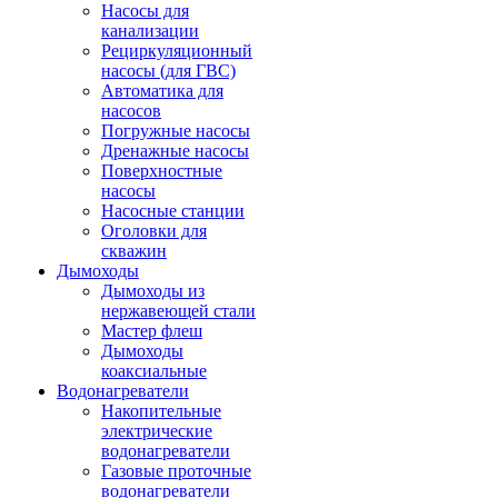
Насосы для
канализации
Рециркуляционный
насосы (для ГВС)
Автоматика для
насосов
Погружные насосы
Дренажные насосы
Поверхностные
насосы
Насосные станции
Оголовки для
скважин
Дымоходы
Дымоходы из
нержавеющей стали
Мастер флеш
Дымоходы
коаксиальные
Водонагреватели
Накопительные
электрические
водонагреватели
Газовые проточные
водонагреватели