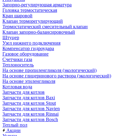
Запорно-регулирующая арматура
Головка термостатическая
Кран шаровой
Клапан терморегулирующий
Термостатический смесительный клапан
Клапан запорно-балансировочный
Штуцер
Узел нижнего подключения
Компенсатор гидроудара
Газовое оборудование
Счетчики газа
Теплоноситель
На основе пропиленгликоля (экологический)
На основе глицеринового раствора (экологический)
На основе этиленгликоля
Котловая вода
Запчасти для котлов
Запчасти для котлов Baxi
Запчасти для котлов Stout
Запчасти для котлов Navien
Запчасти для котлов Rinnai
Запчасти для котлов Bosch
Теплый пол
Акции
Услуги