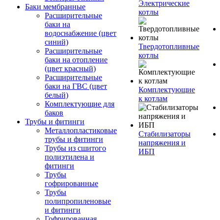
Электрические
Баки мембранные
котлы
Расширительные
баки на
водоснабжение (цвет
синий)
Твердотопливные
Расширительные
котлы
баки на отопление
(цвет красный)
Расширительные
баки на ГВС (цвет
Комплектующие
белый)
к котлам
Комплектующие для
баков
Трубы и фитинги
Металлопластиковые
Стабилизаторы
трубы и фитинги
напряжения и
Трубы из сшитого
ИБП
полиэтилена и
фитинги
Трубы
гофрированные
Трубы
полипропиленовые
и фитинги
Гофрированная