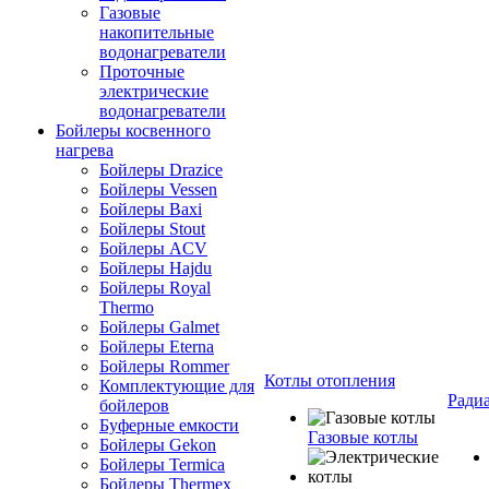
Газовые
накопительные
водонагреватели
Проточные
электрические
водонагреватели
Бойлеры косвенного
нагрева
Бойлеры Drazice
Бойлеры Vessen
Бойлеры Baxi
Бойлеры Stout
Бойлеры ACV
Бойлеры Hajdu
Бойлеры Royal
Thermo
Бойлеры Galmet
Бойлеры Eterna
Бойлеры Rommer
Котлы отопления
Комплектующие для
Ради
бойлеров
Буферные емкости
Газовые котлы
Бойлеры Gekon
Бойлеры Termica
Бойлеры Thermex