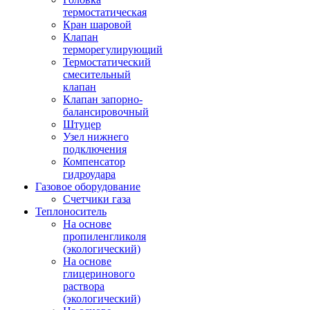
термостатическая
Кран шаровой
Клапан
терморегулирующий
Термостатический
смесительный
клапан
Клапан запорно-
балансировочный
Штуцер
Узел нижнего
подключения
Компенсатор
гидроудара
Газовое оборудование
Счетчики газа
Теплоноситель
На основе
пропиленгликоля
(экологический)
На основе
глицеринового
раствора
(экологический)