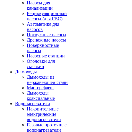
Насосы для
канализации
Рециркуляционный
насосы (для ГВС)
Автоматика для
насосов
Погружные насосы
Дренажные насосы
Поверхностные
насосы
Насосные станции
Оголовки для
скважин
Дымоходы
Дымоходы из
нержавеющей стали
Мастер флеш
Дымоходы
коаксиальные
Водонагреватели
Накопительные
электрические
водонагреватели
Газовые проточные
водонагреватели