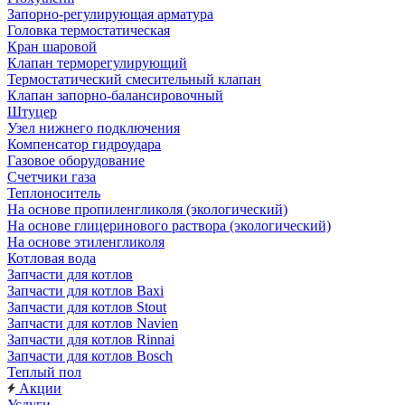
Запорно-регулирующая арматура
Головка термостатическая
Кран шаровой
Клапан терморегулирующий
Термостатический смесительный клапан
Клапан запорно-балансировочный
Штуцер
Узел нижнего подключения
Компенсатор гидроудара
Газовое оборудование
Счетчики газа
Теплоноситель
На основе пропиленгликоля (экологический)
На основе глицеринового раствора (экологический)
На основе этиленгликоля
Котловая вода
Запчасти для котлов
Запчасти для котлов Baxi
Запчасти для котлов Stout
Запчасти для котлов Navien
Запчасти для котлов Rinnai
Запчасти для котлов Bosch
Теплый пол
Акции
Услуги