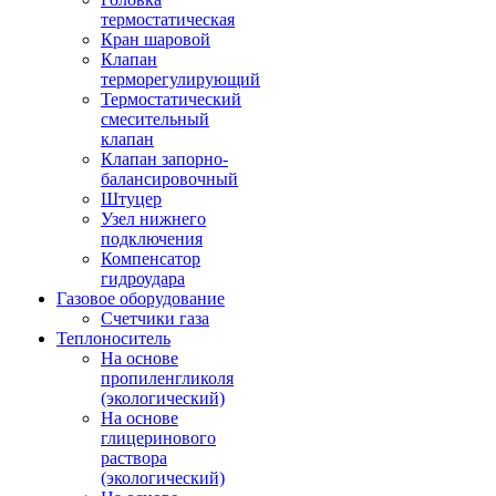
термостатическая
Кран шаровой
Клапан
терморегулирующий
Термостатический
смесительный
клапан
Клапан запорно-
балансировочный
Штуцер
Узел нижнего
подключения
Компенсатор
гидроудара
Газовое оборудование
Счетчики газа
Теплоноситель
На основе
пропиленгликоля
(экологический)
На основе
глицеринового
раствора
(экологический)