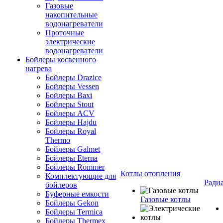
Газовые
накопительные
водонагреватели
Проточные
электрические
водонагреватели
Бойлеры косвенного
нагрева
Бойлеры Drazice
Бойлеры Vessen
Бойлеры Baxi
Бойлеры Stout
Бойлеры ACV
Бойлеры Hajdu
Бойлеры Royal
Thermo
Бойлеры Galmet
Бойлеры Eterna
Бойлеры Rommer
Котлы отопления
Комплектующие для
Ради
бойлеров
Буферные емкости
Газовые котлы
Бойлеры Gekon
Бойлеры Termica
Бойлеры Thermex