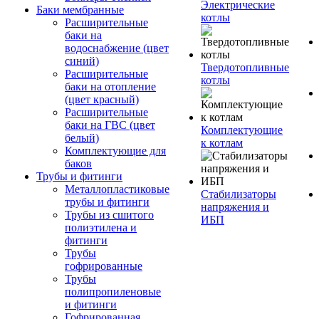
Электрические
Баки мембранные
котлы
Расширительные
баки на
водоснабжение (цвет
синий)
Твердотопливные
Расширительные
котлы
баки на отопление
(цвет красный)
Расширительные
баки на ГВС (цвет
Комплектующие
белый)
к котлам
Комплектующие для
баков
Трубы и фитинги
Металлопластиковые
Стабилизаторы
трубы и фитинги
напряжения и
Трубы из сшитого
ИБП
полиэтилена и
фитинги
Трубы
гофрированные
Трубы
полипропиленовые
и фитинги
Гофрированная