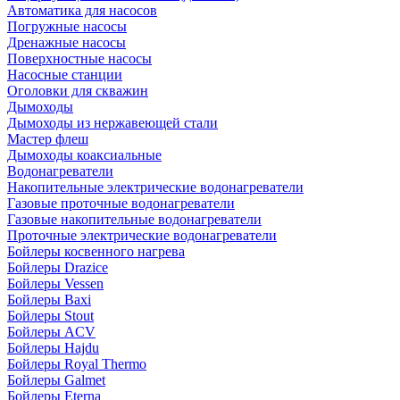
Автоматика для насосов
Погружные насосы
Дренажные насосы
Поверхностные насосы
Насосные станции
Оголовки для скважин
Дымоходы
Дымоходы из нержавеющей стали
Мастер флеш
Дымоходы коаксиальные
Водонагреватели
Накопительные электрические водонагреватели
Газовые проточные водонагреватели
Газовые накопительные водонагреватели
Проточные электрические водонагреватели
Бойлеры косвенного нагрева
Бойлеры Drazice
Бойлеры Vessen
Бойлеры Baxi
Бойлеры Stout
Бойлеры ACV
Бойлеры Hajdu
Бойлеры Royal Thermo
Бойлеры Galmet
Бойлеры Eterna