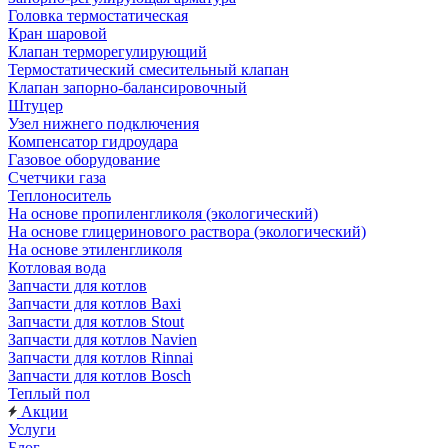
Головка термостатическая
Кран шаровой
Клапан терморегулирующий
Термостатический смесительный клапан
Клапан запорно-балансировочный
Штуцер
Узел нижнего подключения
Компенсатор гидроудара
Газовое оборудование
Счетчики газа
Теплоноситель
На основе пропиленгликоля (экологический)
На основе глицеринового раствора (экологический)
На основе этиленгликоля
Котловая вода
Запчасти для котлов
Запчасти для котлов Baxi
Запчасти для котлов Stout
Запчасти для котлов Navien
Запчасти для котлов Rinnai
Запчасти для котлов Bosch
Теплый пол
Акции
Услуги
Блог