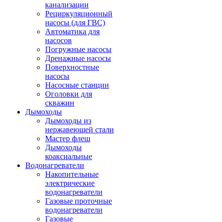
канализации
Рециркуляционный
насосы (для ГВС)
Автоматика для
насосов
Погружные насосы
Дренажные насосы
Поверхностные
насосы
Насосные станции
Оголовки для
скважин
Дымоходы
Дымоходы из
нержавеющей стали
Мастер флеш
Дымоходы
коаксиальные
Водонагреватели
Накопительные
электрические
водонагреватели
Газовые проточные
водонагреватели
Газовые