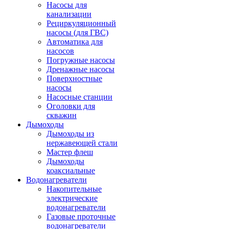
Насосы для
канализации
Рециркуляционный
насосы (для ГВС)
Автоматика для
насосов
Погружные насосы
Дренажные насосы
Поверхностные
насосы
Насосные станции
Оголовки для
скважин
Дымоходы
Дымоходы из
нержавеющей стали
Мастер флеш
Дымоходы
коаксиальные
Водонагреватели
Накопительные
электрические
водонагреватели
Газовые проточные
водонагреватели