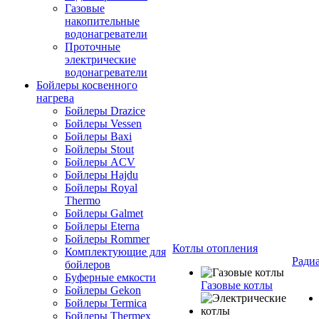
Газовые
накопительные
водонагреватели
Проточные
электрические
водонагреватели
Бойлеры косвенного
нагрева
Бойлеры Drazice
Бойлеры Vessen
Бойлеры Baxi
Бойлеры Stout
Бойлеры ACV
Бойлеры Hajdu
Бойлеры Royal
Thermo
Бойлеры Galmet
Бойлеры Eterna
Бойлеры Rommer
Котлы отопления
Комплектующие для
Ради
бойлеров
Буферные емкости
Газовые котлы
Бойлеры Gekon
Бойлеры Termica
Бойлеры Thermex