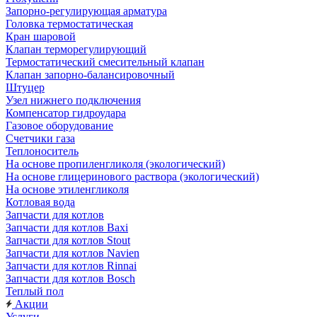
Запорно-регулирующая арматура
Головка термостатическая
Кран шаровой
Клапан терморегулирующий
Термостатический смесительный клапан
Клапан запорно-балансировочный
Штуцер
Узел нижнего подключения
Компенсатор гидроудара
Газовое оборудование
Счетчики газа
Теплоноситель
На основе пропиленгликоля (экологический)
На основе глицеринового раствора (экологический)
На основе этиленгликоля
Котловая вода
Запчасти для котлов
Запчасти для котлов Baxi
Запчасти для котлов Stout
Запчасти для котлов Navien
Запчасти для котлов Rinnai
Запчасти для котлов Bosch
Теплый пол
Акции
Услуги