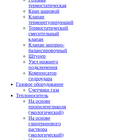
термостатическая
Кран шаровой
Клапан
терморегулирующий
Термостатический
смесительный
клапан
Клапан запорно-
балансировочный
Штуцер
Узел нижнего
подключения
Компенсатор
гидроудара
Газовое оборудование
Счетчики газа
Теплоноситель
На основе
пропиленгликоля
(экологический)
На основе
глицеринового
раствора
(экологический)