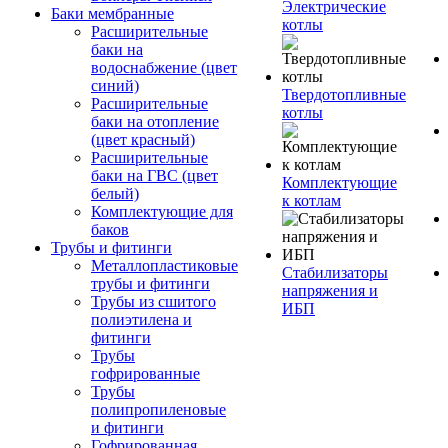
Электрические
Баки мембранные
котлы
Расширительные
баки на
водоснабжение (цвет
синий)
Твердотопливные
Расширительные
котлы
баки на отопление
(цвет красный)
Расширительные
баки на ГВС (цвет
Комплектующие
белый)
к котлам
Комплектующие для
баков
Трубы и фитинги
Металлопластиковые
Стабилизаторы
трубы и фитинги
напряжения и
Трубы из сшитого
ИБП
полиэтилена и
фитинги
Трубы
гофрированные
Трубы
полипропиленовые
и фитинги
Гофрированная